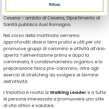
di Forlì-Cesena dell’Ausl Romagna, Francesca
Rifiuta
Coppari Igiene alimenti e nutrizione di Forlì-
Cesena – ambito di Cesena, Dipartimento di
Sanità pubblica Ausl Romagna.
Nel corso della mattinata verranno
approfonditi diversi temi pratici e utili per chi
promuove gruppi di cammino e attività all’aria
aperta: l’alimentazione prima e dopo la
camminata, il condizionamento organico e la
preparazione fisica pre-cammino, oltre agli
esercizi di stretching da svolgere al termine
dell’attività.
L’iniziativa è rivolta ai
Walking Leader
e a tutte
le persone interessate a promuovere uno stile
di vita attivo e salutare.