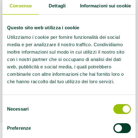
accogliere persone con patologie croniche a
Consenso
Dettagli
Informazioni sui cookie
cui il personale del Sistema Sanitario prescrive
forme specifiche di attività fisica.
Questo sito web utilizza i cookie
Fonte
Utilizziamo i cookie per fornire funzionalità dei social
media e per analizzare il nostro traffico. Condividiamo
Elenco regionale delle Palestre e associazioni
inoltre informazioni sul modo in cui utilizzi il nostro sito
sportive che Promuovono Salute e Attività
con i nostri partner che si occupano di analisi dei dati
Motoria Adattata. Alcune informazioni
web, pubblicità e social media, i quali potrebbero
(protocolli di Attività Motoria Adattata offerti,
combinarle con altre informazioni che hai fornito loro o
orari e modalità di prenotazione) sono
che hanno raccolto dal tuo utilizzo dei loro servizi.
integrati a cura dell’Azienda USL
territorialmente competente
Selezione
Necessari
del
consenso
Preferenze