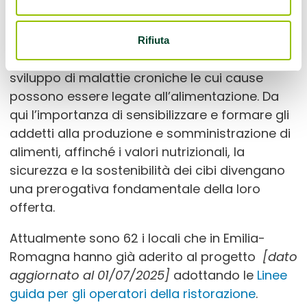
sanitario regionale e i pubblici esercizi della
via Rubicone Destra, 2390
ristorazione.
Savignano Sul Rubicone
Rifiuta
Telefono: 334 83 20 636
L’obiettivo è quello di cercare di contrastare lo
Cellulare: 388 74 69 456
sviluppo di malattie croniche le cui cause
Email:
info@agricolamaloura.com
possono essere legate all’alimentazione. Da
qui l’importanza di sensibilizzare e formare gli
addetti alla produzione e somministrazione di
Azienda Agrituristica 26punto80
alimenti, affinché i valori nutrizionali, la
via Felloniche, 2680
sicurezza e la sostenibilità dei cibi divengano
Longiano
Telefono: 0547/665378
una prerogativa fondamentale della loro
Cellulare: 3277567394
offerta.
Email:
info@26punto80.com
Attualmente sono 62 i locali che in Emilia-
Romagna hanno già aderito al progetto
[dato
BAR C.R.A.L.D, AUSL RA
aggiornato al 01/07/2025]
adottando le
Linee
guida per gli operatori della ristorazione
.
V.le Randi,5
Ravenna