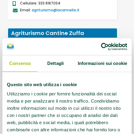
Cellulare: 333 8187034
Email:
agriturismo@lacannella.it
Agriturismo Cantine Zuffa
Via Sellustra 9
Imola
Telefono: 0542 40228
Cellulare: 3472208255
Consenso
Dettagli
Informazioni sui cookie
Email:
info@cantinezuffa.it
Questo sito web utilizza i cookie
Agriturismo Dal Maggi
Utilizziamo i cookie per fornire funzionalità dei social
media e per analizzare il nostro traffico. Condividiamo
Via Marradese, 35
Modigliana (FC)
inoltre informazioni sul modo in cui utilizzi il nostro sito
Cellulare: +39 340 7261883
con i nostri partner che si occupano di analisi dei dati
web, pubblicità e social media, i quali potrebbero
combinarle con altre informazioni che hai fornito loro o