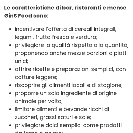
Telefono: 0544 285260
Le caratteristiche di bar, ristoranti e mense
GinS Food sono:
BAR IL CORREGGIO DI SION DOMENICO
incentivare l’offerta di cereali integrali,
E CO. SAS
legumi, frutta fresca e verdura;
privilegiare la qualità rispetto alla quantità,
PIAZZALE FINZI 1/INT.10
CORREGGIO
proponendo anche mezze porzioni o piatti
unici;
offrire ricette e preparazioni semplici, con
BAR MARTINI DI SPADARO VERONICA
cotture leggere;
VIA DELL'AERONAUTICA, 12/C
riscoprire gli alimenti locali e di stagione;
REGGIO NELL'EMILIA
proporre un solo ingrediente di origine
animale per volta;
limitare alimenti e bevande ricchi di
BAR RISTORANTE MORO
zuccheri, grassi saturi e sale;
PIAZZA SPALLANZANI, 12
privilegiare dolci semplici come prodotti
SCANDIANO