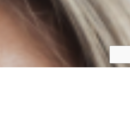
PIAZZALE TORTI, 5
MODENA
Telefono: 059-4270436
Email:
info@fusorari.it
Link:
http://www.fusorari.it/
GEMOS BONTAVOLA
P.zzetta Carlo Zauli,1
Faenza
Telefono: 0546 21722
GEMOS Rirò
Via della Punta, 21
Faenza
Telefono: 0546 46842