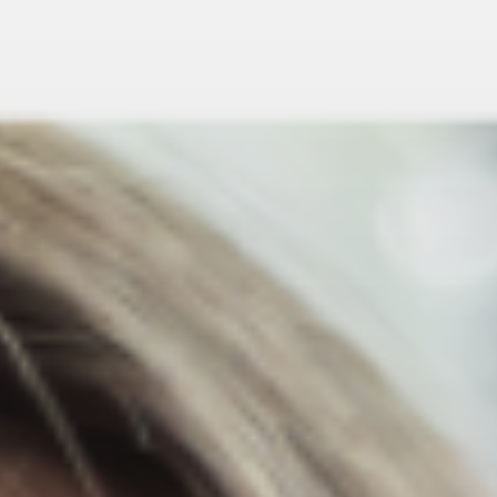
Corte Dandini, 10
Cesena
Telefono: 0547 21875
Cellulare: 3283896513
Email:
doniniperlagola@legalmail.it
E20SRLS
VIA TENNI, 130/A
REGGIO NELL'EMILIA
Estro’
Via Carlo Forlanini,13
Forlì (FC) - 47121
Telefono: 0543 540681
FUSORARI CIBI & VIAGGI