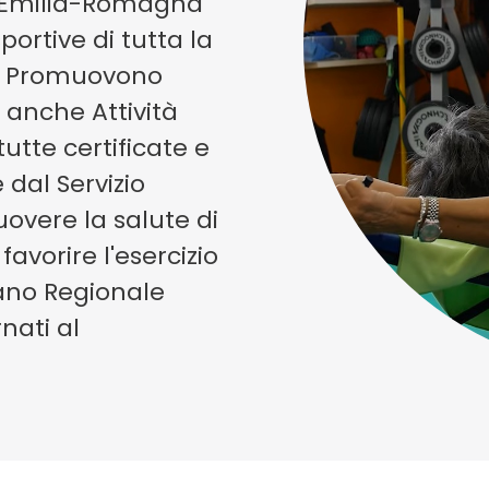
l'Emilia-Romagna
portive di tutta la
he Promuovono
 anche Attività
utte certificate e
 dal Servizio
overe la salute di
 favorire l'esercizio
Piano Regionale
nati al