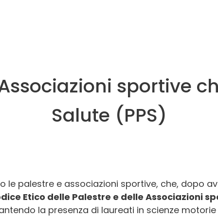
(Palestra AMA)
Via Madonna della Scala, 53/A
47921 Rimini
Palestra AMA: Sì
Contatti: Tel 3347381187 Francesco Loi -AFA
Lombalgia cronica: Lun e Ven ore 9:00-10:30
Referente:
oki-yoga-rimini@libero.it
 Associazioni sportive
Protocolli:
AFA Lombalgia cronica.
Salute (PPS)
ASD Geesink Team
ASD
Via Giusti 35
o le palestre e associazioni sportive, che, dopo a
41123 Modena
dice Etico delle Palestre e delle Associazioni 
Contatti: Tel: 059820292
antendo la presenza di laureati in scienze motorie 
Referente:
info@geesinkteam.it