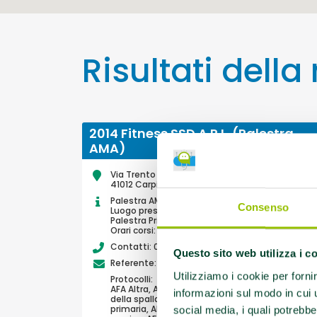
Risultati della
2014 Fitness SSD A R.L. (Palestra
AMA)
Via Trento Trieste, 12
41012 Carpi
Palestra AMA: Sì
Consenso
Luogo presso cui si svolgono le attività AMA:
Palestra Privata
Orari corsi: 9-22
Contatti: 059/692990
Questo sito web utilizza i c
Referente:
healthcluboff@gmail.com
Utilizziamo i cookie per forni
Protocolli:
AFA Altra, AFA Artroprotesi anca, AFA Artrosi
informazioni sul modo in cui ut
della spalla, AFA Cervicalgia, AFA Fibromialgia
primaria, AFA Ictus Cerebrale, AFA Lombalgia
social media, i quali potrebbe