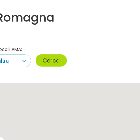
a-Romagna
ocolli AMA:
Cerca
iltra