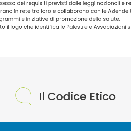
esso dei requisiti previsti dalle leggi nazionali e r
Link:
www.geesinkteam.it
ano in rete tra loro e collaborano con le Aziende USL
grammi e iniziative di promozione della salute.
ASD Palestra Ginnastica Ferrara
ASD
ato il logo che identifica le Palestre e Associazion
Piazzale Atleti Azzurri d'Italia 4/A
44124 Ferrara
Contatti: Tel.0532 977886
Referente:
info@pgf-fe.com
ASD Sport Zone (Palestra AMA)
ASD
Via Cervese 47/2
Il Codice Etico
47121 Forlì (FC)
Palestra AMA: Sì
Contatti: 3488755683 Mattia Nonatelli
Referente:
sportzonestudio@gmail.com
Protocolli:
AFA Altra, AFA Artroprotesi anca, AFA Artrosi
della spalla, AFA Cervicalgia, AFA Coxoartrosi,