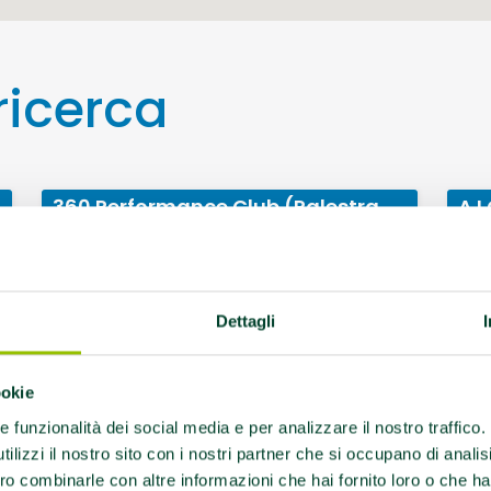
 ricerca
360 Performance Club (Palestra
A.I
AMA)
Via Luigi Sturzo 4/b
Casalgrande
Palestra AMA: Sì
Dettagli
Contatti: 3248459816
Referente:
trainer360casalgrande@gmail.com
Protocolli:
ookie
AFA Artrosi della spalla, AFA Coxoartrosi, AFA
Fibromialgia primaria, AFA Gonartrosi, AFA
re funzionalità dei social media e per analizzare il nostro traffico
Lombalgia cronica, AFA Parkinson, EFA
Cardiopatie / Malattie cardiovascolari, EFA
ilizzi il nostro sito con i nostri partner che si occupano di analis
Diabete tipo 2 ed EFA sindrome metabolica,
EFA Trapianti.
ro combinarle con altre informazioni che hai fornito loro o che ha