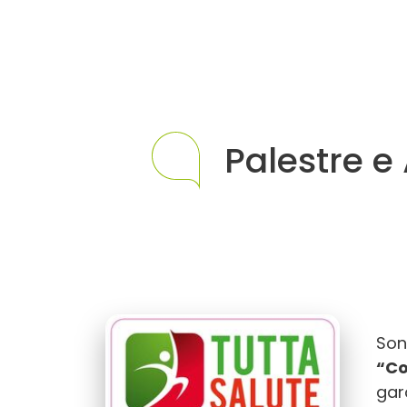
(Palestra AMA)
via Argentina, 82
41122 Modena
Palestra AMA: Sì
Orari corsi: Lun-Ven 8:00-22:00 Sab 9:00-14:00
Contatti: 338-9251852 Rif. Rebecca Lera
Referente:
academymodena@gmail.com
Palestre e
Protocolli:
AFA Altra, AFA Artrosi della spalla, AFA
Lombalgia cronica, EFA Altra, EFA Cardiopatie /
Malattie cardiovascolari, EFA Diabete tipo 2 ed
EFA sindrome metabolica, EFA Trapianti.
Link:
https://academy-modena-
judo.business.site/
ASD Geesink Due
Via S. Maria, 12
Son
41057 Spilamberto
“Co
Contatti: 360-217459 Rif. Erminio Bonetti
gar
Referente:
info.geesink2@gmail.com