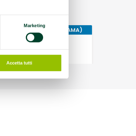
Marketing
A GYM RIMINI (Palestra AMA)
Piazza Malatesta 30
47923 Rimini (RN)
Palestra AMA: Sì
Contatti: 0541 434159
Accetta tutti
Referente:
cusb.rn@unibo.it
Protocolli:
AFA Artroprotesi anca.
Link:
https://cusb.unibo.it/it/servizi-e-
impianti/alma-gym-rimini
D Forum Parma