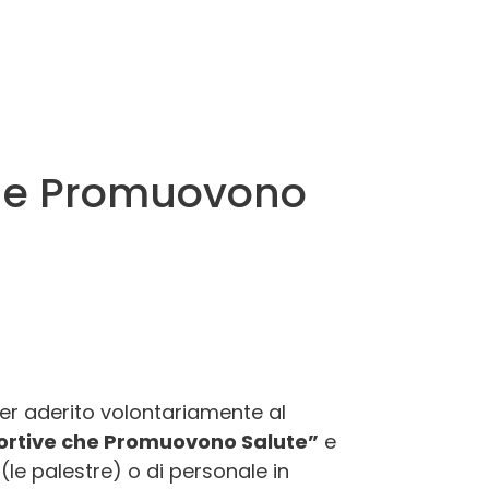
Palermo,16/a
43122 Parma (PR)
 che Promuovono
 Istituto Superiore D’Aplomb
Via Morane,361
ver aderito volontariamente al
41125 Modena
sportive che Promuovono Salute”
e
Link:
https://www.isamodena.com/
(le palestre) o di personale in