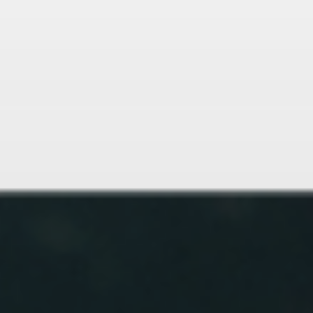
Via Montegrappa, 3 - Ozzano Taro
Collecchio
BONI ALBERTO
Via Maestri del Lavoro, 43
Sala Baganza
BORLENGHI FRANCO
Via Mazzini, 44
Colorno
BUONI COME IL PANE DI GIACOMINI
FILIPPO ANDREA
VIA VAL D'ENZA NORD, 244