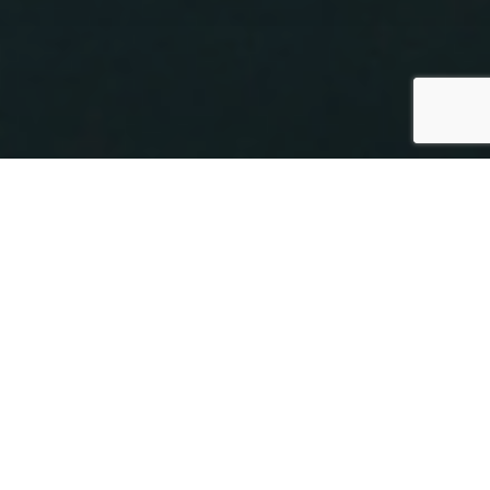
CANOSSA
CAGGIATI ELIANA
Via Costituente, 45/B
Parma
CALAMELLI OTELLO & C.SNC
Via Don L.Sturzo, 30
BOLOGNA
CASA DEL PANE
VIA PER MODENA, 165 - MASSA FINALESE
FINALE EMILIA