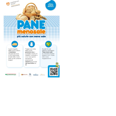
Azienda Agricola Della Noce Matteo
Via C. Battisti, 70
Roncofreddo
BALLARINI FABIO DINO
Via Valle, 43
Varano Marchesi
BALLARINI WILMORE
Via Valle, 43
Varano Marchesi
BENASSI MARCELLO & C. S.A.S.