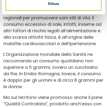
all’iniziativa
[dato aggiornato al 01/07/2025].
ROBERTO E C. SNC
Rifiuta
La riduzione di sale rientra nelle politiche
VIA ROMA, 11/A
CORREGGIO
regionali per promuovere sani stili di vita. Il
consumo eccessivo di sale, infatti, insieme ad
altri fattori di rischio legati all’alimentazione e
ANTICO FORNO DI ABBATI IVAN
alla scarsa attività fisica, è all’origine delle
malattie cardiovascolari e dell’ipertensione.
Via San Lorenzo, 10/A
Baiso
L’Organizzazione mondiale della Sanità ne
raccomanda un consumo quotidiano non
ANTICO FORNO MALETTI SNC DI
superiore a 5 grammi, ovvero un cucchiaino
MALETTI TIZIANO MARCEL
da the. In Emilia-Romagna, invece, il consumo
è doppio per gli uomini e di circa 8 grammi per
Via Marconi, 1
Scandiano
le donne.
Ma sul territorio viene promosso anche il pane
ANTONELLI SRL
“Qualità Controllata”, prodotto anch’esso con