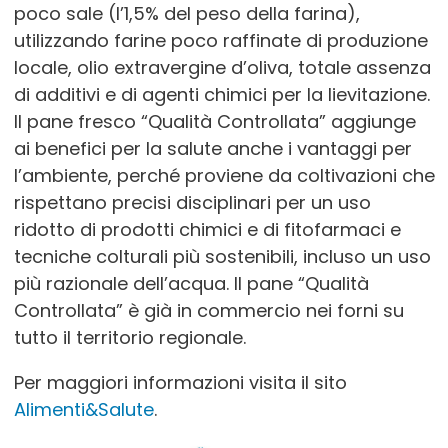
poco sale (l’1,5% del peso della farina),
VIA MELEGARI, 27
Reggio nell'Emilia
utilizzando farine poco raffinate di produzione
locale, olio extravergine d’oliva, totale assenza
di additivi e di agenti chimici per la lievitazione.
ANZARI MUHAMMAD ABID ALI’
Il pane fresco “Qualità Controllata” aggiunge
Via della Resga, 39 - Località San Gemignano
ai benefici per la salute anche i vantaggi per
Montechiarugolo
l’ambiente, perché proviene da coltivazioni che
rispettano precisi disciplinari per un uso
ridotto di prodotti chimici e di fitofarmaci e
ATTOLINI LUIGI
tecniche colturali più sostenibili, incluso un uso
Via Calestano, 158 - Poggio Sant'Ilario
più razionale dell’acqua. Il pane “Qualità
Felino
Controllata” è già in commercio nei forni su
tutto il territorio regionale.
Albergo del Forno
Per maggiori informazioni visita il sito
Via Don Babini, 8
Alimenti&Salute
.
Vergereto