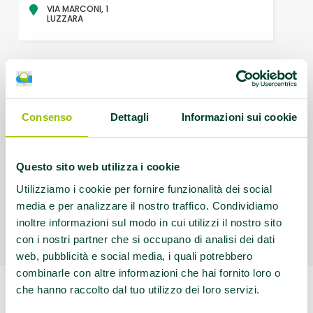
VIA MARCONI, 1
LUZZARA
ALIMENTARI NERI
VIA S. FATTORI, 23
CAVEZZO
Consenso
Dettagli
Informazioni sui cookie
ALINOVI FRANCESCA
Questo sito web utilizza i cookie
Via Sandro Pertini, 27
Utilizziamo i cookie per fornire funzionalità dei social
Collecchio
media e per analizzare il nostro traffico. Condividiamo
inoltre informazioni sul modo in cui utilizzi il nostro sito
con i nostri partner che si occupano di analisi dei dati
ALINOVI MAURO
web, pubblicità e social media, i quali potrebbero
combinarle con altre informazioni che hai fornito loro o
Via Sandro Pertini, 27
Collecchio
che hanno raccolto dal tuo utilizzo dei loro servizi.
Scarica
i risultati della
ricerca in PDF