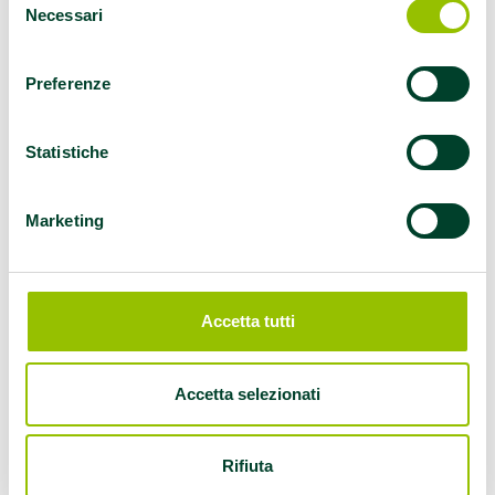
Per chi ha ricevuto dal proprio medico
Necessari
del
l’incoraggiamento a fare più attività fisica
consenso
ma non sa dove e come praticarla…
Preferenze
Per chi vuole trovare occasioni di
movimento e di socializzazione vicino a
casa o al luogo di lavoro…
Statistiche
Per chi ha deciso di iniziare a volersi bene
e a trovare del tempo per sé…
Marketing
Per chi vuole invecchiare in salute…
Per chi vuole un consiglio per i propri cari
o assistiti…
Accetta tutti
TROVA IL TIPO DI ATTIVITA’ PIU’ ADATTO PER
TE!
Accetta selezionati
Rifiuta