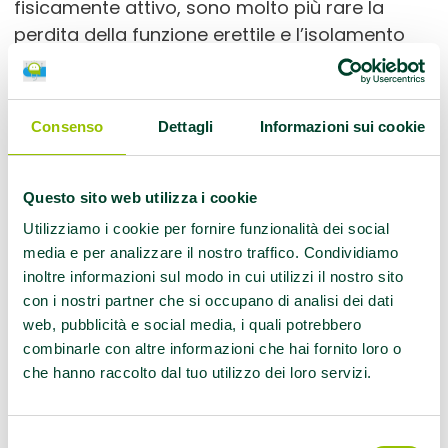
fisicamente attivo, sono molto più rare la
perdita della funzione erettile e l’isolamento
sociale.
Consenso
Dettagli
Informazioni sui cookie
Per chi?
Questo sito web utilizza i cookie
Utilizziamo i cookie per fornire funzionalità dei social
media e per analizzare il nostro traffico. Condividiamo
Per tutte le persone che vivono o sostano
inoltre informazioni sul modo in cui utilizzi il nostro sito
per un periodo in Emilia-Romagna…
con i nostri partner che si occupano di analisi dei dati
Per chi vuole informazioni su come
web, pubblicità e social media, i quali potrebbero
restare in forma e in salute attraverso
combinarle con altre informazioni che hai fornito loro o
una regolare e adeguata attività fisica…
che hanno raccolto dal tuo utilizzo dei loro servizi.
Per chi sa che l’attività fisica fa bene alla
salute ma è restio a fare più movimento…
Selezione