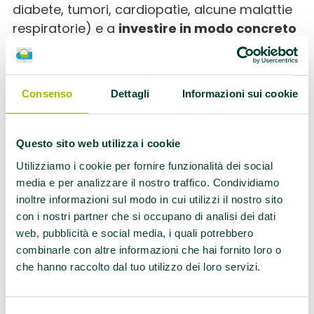
diabete, tumori, cardiopatie, alcune malattie
respiratorie) e a
ANTISTADIO
investire in modo concreto
sul proprio benessere
. L’attività fisica
VIA A. COSTA 167
regolare contribuisce a diminuire lo stress e
BOLOGNA
Giorni e orari: LUNEDì MERCOLEDì 9.00
l’ansia, a migliorare la qualità del sonno, a
Informazioni utili: Ritrovo: davanti CIRCOLO TENNIS
Consenso
Dettagli
Informazioni sui cookie
ridurre la tendenza alla depressione,
soprattutto se praticata insieme ad altri.
Inoltre aumenta l’autostima, la capacità di
ASD Atletica Zocca
Questo sito web utilizza i cookie
attenzione, stimola l’autonomia personale e
Utilizziamo i cookie per fornire funzionalità dei social
Via del Mercato 104
la cura di sé. E aiuta a rimanere in forma.
Zocca
media e per analizzare il nostro traffico. Condividiamo
Informazioni utili: Roli Claudio email:
inoltre informazioni sul modo in cui utilizzi il nostro sito
rolex66.cr@gmail.com Tel: 333/9854311
con i nostri partner che si occupano di analisi dei dati
web, pubblicità e social media, i quali potrebbero
combinarle con altre informazioni che hai fornito loro o
ASSOCIAZIONE BORGO ALICE
che hanno raccolto dal tuo utilizzo dei loro servizi.
VIA GALEAZZA 2
Camminare è un’attività di intensità
BOLOGNA
moderata, alla portata di tutti e sicura, anche
Giorni e orari: MERCOLEDI 9.30 e VENERDI 9.30