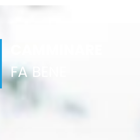
BIBLIOTECA SCANDELLARA
VIA SCANDELLARA, 50
BOLOGNA
Giorni e orari: LUNEDI' e MERCOLEDI' ore 16.00
(settembre); ore 15.00 (da ottobre a maggio);
ore 17 (da giugno ad agosto) Referente: Giacomo
Nerozzi
CAMMINARE
Informazioni utili: Contatti: Biblioteca 0512194301
Email: bibliotecascandellara@comune.bologna.it
- giacomo.nerozzi@comune.bologna.it Ritrovo:
davanti la biblioteca PER INFORMAZIONI
AGGIORNATE CLICCARE SU
FA BENE
https://www.bibliotechebologna.it/events/datti
-una-mossa
BUDRIO CAMMINA
VIA BISSOLATI, 52
BUDRIO
Giorni e orari: LUNEDI ore 20.30
Informazioni utili: Camminate adatte a tutti -
durata dell'uscita dai 60 ai 90 minuti circa.
Referenti: SANDRA 3478006032 TERESA
3383096889 Ritrovo: nei pressi dell'erboristeria A
come Assenzio - gruppo facebook BUDRIO