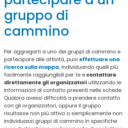
gruppo di
Associazione Bentivoglio Cuore
“Argelato Cammina”
cammino
Via Fratelli Cervi, 47
ARGELATO
Giorni e orari: LUNEDI', MERCOLEDI', VENERDI' ore
20:30 (stagione estiva) e ore 14:30 (stagione
Per aggregarti a uno dei gruppi di cammino e
invernale) TEMPORANEAMENTE NON ATTIVO
Informazioni utili: REFERENTE: Valerio 3926023790
partecipare alle attività, puoi
effettuare una
Gli orari delle camminate variano in base alla
stagione. RITROVO: Centro Sociale Villa Beatrice
ricerca sulla mappa
, individuando quelli più
facilmente raggiungibili per te e
contattare
direttamente gli organizzatori
utilizzando le
Associazione Bentivoglio Cuore
informazioni di contatto presenti nelle schede.
“Cammina che ti passa”
Qualora avessi difficoltà a prendere contatto
via Costituzione, 18
con gli organizzatori, oppure il gruppo
san Pietro in casale
risultasse non più attivo o semplicemente non
Giorni e orari: LUNEDI e GIOVEDI 9.00 SETTEMBRE-
GIUGNO --- LUNEDI e GIOVEDI 8.30 LUGLIO-
individuassi gruppi di cammino in specifiche
AGOSTO
Informazioni utili: Referenti: Giorgio Gruppioni 349