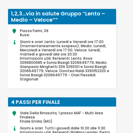
1,2,3…via in salute Gruppo “Lento –
Medio – Veloce””
Piazza Farini, 39
Russi
Giorni e orari: Lento: Lunedì e Venerdì ore 17:00
(momentaneamente sospeso); Medio: Lunedì,
Mercoledì e Venerdì ore 17:00; Veloce: lunedì,
martedì e giovedì alle ore 20:30
Informazioni utili: Referenti: Lento: Rosa
3396800685 e Sonia Basigli 3206649779; Medio:
Gianpaolo Minghetti 339 3290101 e Sonia Basigli
3206649779; Veloce: Dorotea Naldi 3393152320 e
Sonia Basigli 3206649779 - Orari Flessibili
Stagionali
4 PASSI PER FINALE
Viale Della Rinascita, 1 presso MAF - Multi Area
Finalese
Finale Emilia (MO)
Giorni e orari: Tutti i giovedì dalle 10.30 alle 11.30
Informazioni utili: Referenti Walking Leader: Pietro