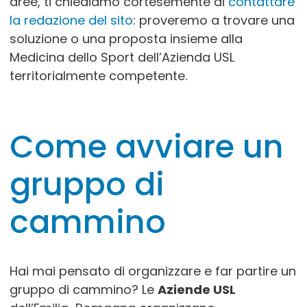
aree, ti chiediamo cortesemente di
contattare
7323717 Vera Gianferrara 348 7799039 Valter
Guiati 3315712920 Ritrovo: Centro sportivo Faccioli
la redazione del sito
: proveremo a trovare una
soluzione o una proposta insieme alla
Medicina dello Sport dell’Azienda USL
Associazione Bentivoglio Cuore
territorialmente competente.
“Camminare in salute”
Via Lirone, 30
CASTEL MAGGIORE
Giorni e orari: LUNEDI e VENERDI 8.45 (da aprile a
Come avviare un
novembre); LUNEDI e VENERDI 14.30 (da dicembre a
marzo). Camminate sospese nei mesi di luglio e
agosto.
Informazioni utili: Referente: ALBERTA 3403373550
gruppo di
Ritrovo: Centro sociale "Pertini" Email:
albero47@libero.it
cammino
Associazione Bentivoglio Cuore
“Camminata della salute”
Hai mai pensato di organizzare e far partire un
via Fosse Ardeatine, 4
gruppo di cammino? Le
Aziende USL
San Giorgio di Piano
Giorni e orari: MERCOLEDI e VENERDI 9.30 da ottobre