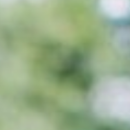
Percorso di lunghezza pari a 3,8 Km. Per info
chiamare il numero: 3921657590; oppure scrivere
a: info@associazionemoveyourmind.it
Bonvi Parken
Via Antonio Allegri, 170
Modena
Giorni e orari: Lun, Merc e Ven ore 11:00
Informazioni utili: Ritrovo campi da calcio, via
Allegri Modena - Polisportiva San Faustino
BoraNera Walking Team
Piazza Risorgimento 6, 47833 Morciano di
Romagna (RN)
Morciano di Romagna (RN)
Giorni e orari: Tutti i lunedì e mercoledì alle ore
20:30 per i percorsi con partenza da Morciano di
Romagna e uno o due sabati al mese alle ore
9:00 per le escursioni sui sentieri CAI. I punti di
incontro variano in base ai percorsi che si
scelgono.