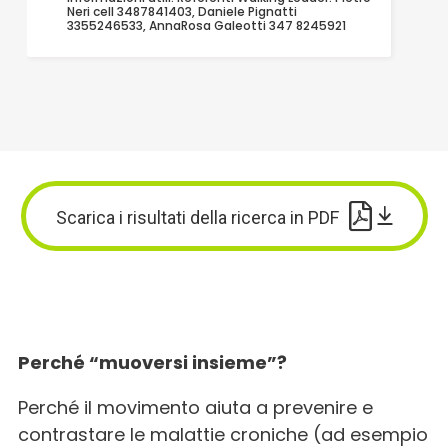
Neri cell 3487841403, Daniele Pignatti
3355246533, AnnaRosa Galeotti 347 8245921
A spasso lento
Parco Pertini
Cotignola
Giorni e orari: Martedì e Giovedì ore 9
Informazioni utili: Referente: Michela Guerra -
3392467087
Scarica
i risultati della
ricerca in PDF
ANDAMENTO LENTO
Piazza del Popolo, Cesena
Cesena
Giorni e orari: VARIABILE AD OGNI EVENTO
Perché “muoversi insieme”?
Informazioni utili: Contattare via Istagram o
messaggio per avere inf, Contatto telefonico:
3494951345 o 3281979403 (Solo messaggi
Perché il movimento aiuta a prevenire e
whatsapp)
contrastare le malattie croniche (ad esempio