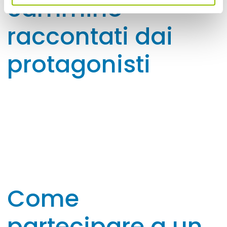
cammino
Alfonsine
Giorni e orari: Martedì e Giovedì 14.30
Informazioni utili: Daniele Vannini 3471105710 -
raccontati dai
Iscrizione Csi
protagonisti
Amici di Montalto
Piazza XXV Aprile, 10
Montese
Informazioni utili: Rif: Dall’Olio Carla email:
amicidimontalto@gmail.com cell: 3395229035,
attività giugno/ottobre; Riseglio muscolare al
campo sportivo; 2021 Corsa campestre;
Appennino Hikers
Corso Umberto I°
Come
Sestola
Giorni e orari: pagina FB e Istagram
Informazioni utili: rif. Giacomo Battaglia cell.
partecipare a un
3273276898 appenninohikers@gmail.com