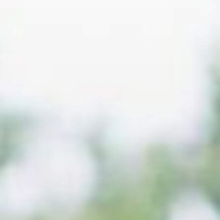
CAMMINA
Bertinoro Cammina
P.zza Guido del Duca
Bertinoro
Giorni e orari: lunedì e giovedi ore 19,30
Informazioni utili: Ritrovo nel parcheggio di Via
Allende. Referenti: Graziano Sirotti, cell. 349
6579333. Info su:
www.facebook.com/groups/bertinorocammina
Bettola cammina – Move Your Mind
Via Europa, 27
Bettola
Giorni e orari: Mercoledì ore 14:30. Da Giugno ad
Agosto le camminate verranno effettuate ogni
Giovedì alle ore 9:30.
Informazioni utili: Il gruppo è gestito
dall'associazione Move your mind. Camminata
aperta a tutti, di difficoltà lieve/moderata.