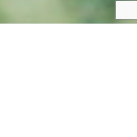
Informazioni utili: Referente: Mauro Riceci Tel.
3384821888 Pagina Facebook: BoraNera Sailing
Team a.s.d. boranerasailingteam@libero.it
Brisi cammina di Martedì
Via Fratelli Cardinali Cicognani, 76 - 48013
Brisighella (RA)
Giorni e orari: Martedì ore 10:00
Informazioni utili: Ritrovo davanti alla Casa della
Comunità di Brisighella. Referente: Gabriele
3338245044 ifec.brisighella@auslromagna.it
Bulgaria Cammina
punto di ritrovo Via Loreto
Gambettola
Giorni e orari: Lunedì ore 20:30 punto di ritrovo Via
Loreto "vicino il parco pubblico" di Bulgaria
Frazione di Cesena provincia Forlì Cesena. Venerdì
ore 20:30 ritrovo deciso in settimana tramite
gruppo Whataspp, con percorsi itineranti lungo le