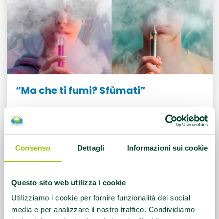
“Ma che ti fumi? Sfùmati”
Al via la nuova campagna di comunicazione della
Regione, lanciata in occasione della Giornata
mondiale senza tabacco e rivolta soprattutto ai
Consenso
Dettagli
Informazioni sui cookie
giovani e alle nuove forme di consumo di
nicotina. In Emilia-Romagna il 26% della
popolazione tra 18 e 24 anni fuma. E tra le
Questo sito web utilizza i cookie
adolescenti, la maggioranza sono ragazze
Utilizziamo i cookie per fornire funzionalità dei social
Leggi di più
media e per analizzare il nostro traffico. Condividiamo