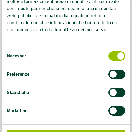
inoltre informazioni sul modo in cui utilizzi il nostro sito
con i nostri partner che si occupano di analisi dei dati
web, pubblicità e social media, i quali potrebbero
combinarle con altre informazioni che hai fornito loro o
che hanno raccolto dal tuo utilizzo dei loro servizi.
Selezione
Necessari
del
consenso
Preferenze
Statistiche
In Emilia-Romagna 1 adulto su 4
fuma regolarmente
Marketing
In dieci anni aumenta, nella fascia d’età 18-69
anni, l’uso dei dispositivi contenenti tabacco o