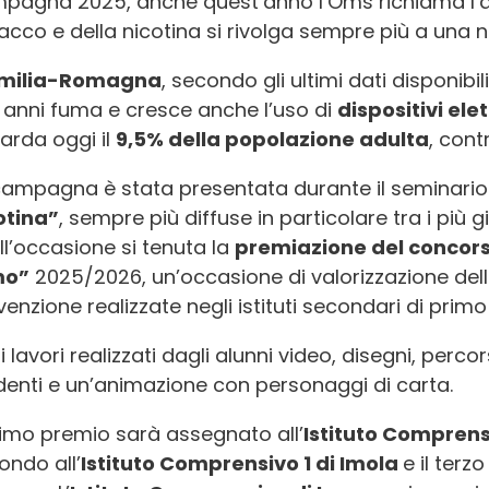
pagna 2025, anche quest’anno l’Oms richiama l’at
acco e della nicotina si rivolga sempre più a una
milia-Romagna
, secondo gli ultimi dati disponibili,
4 anni fuma e cresce anche l’uso di
dispositivi ele
uarda oggi il
9,5% della popolazione adulta
, contr
campagna è stata presentata durante il seminari
otina”
, sempre più diffuse in particolare tra i più 
ll’occasione si tenuta la
premiazione del concorso
mo”
2025/2026, un’occasione di valorizzazione dell
venzione realizzate negli istituti secondari di pri
i lavori realizzati dagli alunni video, disegni, percor
denti e un’animazione con personaggi di carta.
primo premio sarà assegnato all’
Istituto Compren
ondo all’
Istituto Comprensivo 1 di Imola
e il terzo 