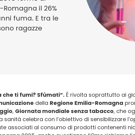
ia-Romagna il 26%
anni fuma. E tra le
sono ragazze
 che ti fumi? Sfùmati”.
È rivolta soprattutto ai gi
unicazione
della
Regione Emilia-Romagna
pro
ggio
,
Giornata mondiale senza tabacco
, che o
a sanità celebra con l’obiettivo di sensibilizzare l’o
ute associati al consumo di prodotti contenenti nico