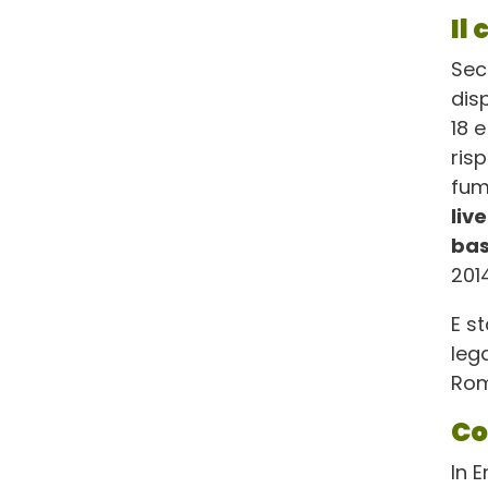
Il
Seco
dis
18 
ris
fum
live
bas
2014
E s
lega
Rom
Co
In 