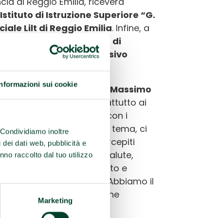
ncia di Reggio Emilia, riceverà
Istituto di Istruzione Superiore “G.
iale Lilt di Reggio Emilia
. Infine, a
r
Andrea Donati dell’IC 12 di
I G dell’Istituto Comprensivo
Informazioni sui cookie
e Politiche per la salute,
Massimo
l’Oms, di rivolgersi soprattutto ai
hio consumo, soprattutto con i
 prima in Italia su questo tema, ci
. Condividiamo inoltre
he e vape sono spesso percepiti
i dei dati web, pubblicità e
rischio concreto per la salute,
nno raccolto dal tuo utilizzo
e informare in modo corretto e
asformarsi in dipendenza. Abbiamo il
ni e questo vuol dire anche
Marketing
s- chiude Fabi- invita ad