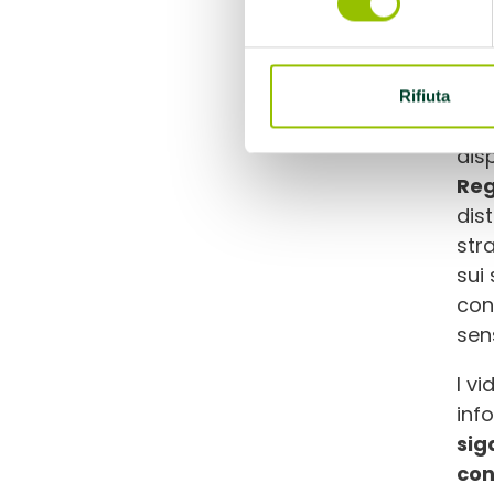
aum
del
La
Rifiuta
“Fu
dis
Reg
dist
str
sui
con
sens
I vi
inf
sig
con