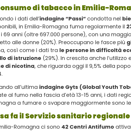
 consumo di tabacco in Emilia-Rom
ndo i dati dell’
indagine “Passi”
condotta nel
bi
ponibili, in Emilia-Romagna fuma regolarmente il
2
e i 69 anni (oltre 697.000 persone), con una maggio
petto alle donne (20%). Preoccupano le fasce più
g
a, così come i dati tra
le persone in difficoltà 
llo di istruzione
(29%). In crescita anche l’utilizzo 
e di nicotina
, che riguarda oggi il 9,5% della popo
.
tando all’ultima
indagine Gyts (Global Youth Tob
te al fumo nella fascia d’età 13-15 anni, i dati regi
agna a fumare o svapare maggiormente sono le 
sa fa il Servizio sanitario regionale
Emilia-Romagna ci sono
42 Centri Antifumo
attiva