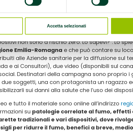
entare la consapevolezza sulle strategie in evoluz
la nicotina e a promuovere azioni più incisive per p
 campagna
Accetta selezionati
mare, svapare o ‘masticare’ nicotina: è tutto fumo, 
positivi non sono a rischio zero. Lo sapevi?”. Lo spi
ione Emilia-Romagna
e che può contare su loca
ribuiti alle Aziende sanitarie per la diffusione sul ter
ada e ai Consultori), due video (disponibili sul ca
 social. Destinatari della campagna sono proprio i 
 due soggetti, una con protagonista un ragazzo 
ibilizzarli sui danni alla salute che l’uso dei dispos
deo e tutto il materiale sono online all’indirizzo
regi
ormazioni su
patologie correlate al fumo, effetti 
arette tradizionali e vari dispositivi, dove rivol
sigli per ridurre il fumo, benefici a breve, medi