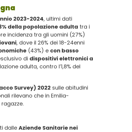
agna
ennio 2023-2024
, ultimi dati
3% della popolazione adulta
tra i
re incidenza tra gli uomini (27%)
iovani
, dove il 26% dei 18-24enni
economiche
(43%) e
con basso
esclusivo di
dispositivi elettronici a
lazione adulta, contro l’1,8% del
acco Survey) 2022
sulle abitudini
onali rilevano che in Emilia-
ragazze.
ti dalle
Aziende Sanitarie nei