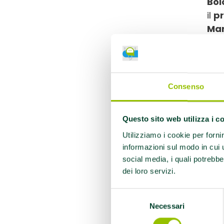
Bol
il
pr
Mar
rice
Bol
Aos
Consenso
“La
Fab
più
Questo sito web utilizza i c
dis
Utilizziamo i cookie per forni
riv
informazioni sul modo in cui ut
com
social media, i quali potrebbe
sop
dei loro servizi.
con
Selezione
com
Necessari
del
acc
consenso