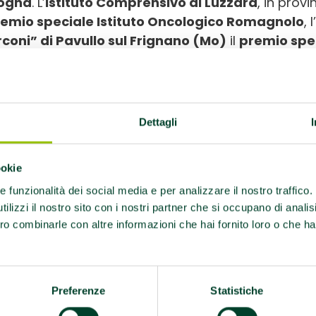
ogna
. L’
Istituto Comprensivo di Luzzara
, in provi
emio speciale Istituto Oncologico Romagnolo
, l’
coni” di Pavullo sul Frignano (Mo)
il
premio spec
vere il
premio speciale docente
sarà il professo
ogna
, mentre quello
speciale classe andrà alla I
ta di Reggio Emilia
.
Dettagli
 Regione Emilia-Romagna- sottolinea l’assessore all
i
– ha scelto, in linea anche con quanto indicato dal
 giovani, una delle fasce di popolazione più a risc
ookie
positivi elettronici. Con questa nuova campagna, la
re funzionalità dei social media e per analizzare il nostro traffico
olgiamo proprio a loro perché sigarette elettronic
ilizzi il nostro sito con i nostri partner che si occupano di analis
e meno pericolosi, ma in realtà rappresentano un 
ro combinarle con altre informazioni che hai fornito loro o che ha
rattutto in quella fascia d’età. Per questo occorr
trastare la diffusione di abitudini che possono tr
pito di proteggere la salute delle nuove generazio
Preferenze
Statistiche
ompagnarle verso scelte consapevoli. Proprio l’Om