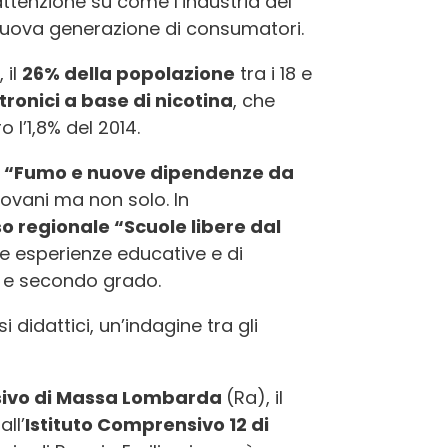
tenzione su come l’industria del
 nuova generazione di consumatori.
 il
26% della popolazione
tra i 18 e
ttronici a base di nicotina
, che
o l’1,8% del 2014.
o
“Fumo e nuove dipendenze da
giovani ma non solo. In
 regionale “Scuole libere dal
e esperienze educative e di
mo e secondo grado.
si didattici, un’indagine tra gli
sivo di Massa Lombarda
(Ra), il
all’
Istituto Comprensivo 12 di