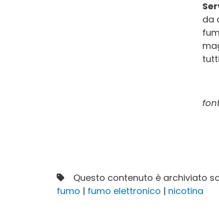
Ser
da 
fum
mag
tut
fon
Questo contenuto è archiviato so
fumo
|
fumo elettronico
|
nicotina