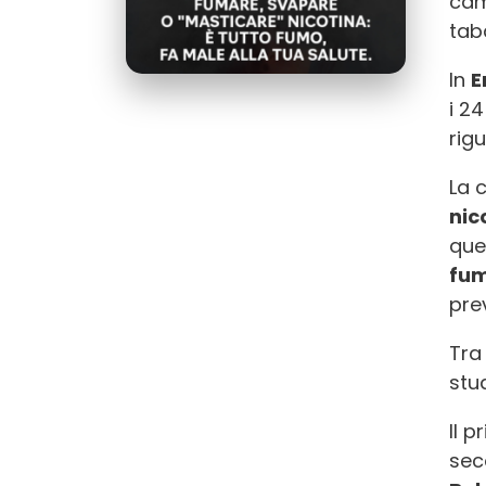
cam
tab
In
E
i 2
rig
La 
nic
que
fu
pre
Tra 
stu
Il 
sec