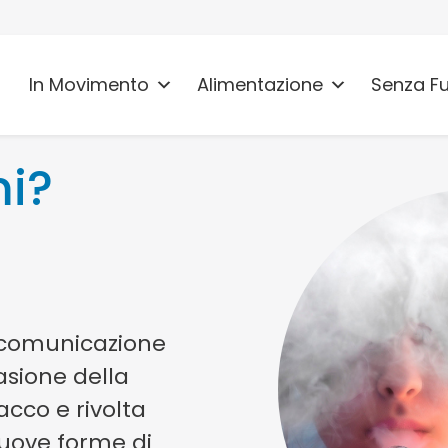
In Movimento
Alimentazione
Senza F
mi?
 comunicazione
asione della
cco e rivolta
nuove forme di