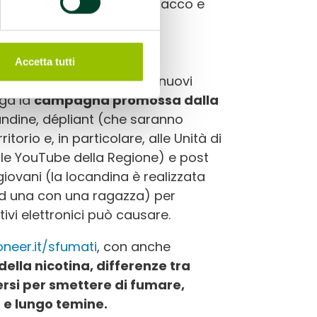
ione dell’industria del tabacco e
roteggere i giovani”.
Accetta tutti
fa male alla tua salute. I nuovi
ega la
campagna promossa dalla
ndine, dépliant (che saranno
ritorio e, in particolare, alle Unità di
nale YouTube della Regione) e post
giovani (la locandina è realizzata
ed una con una ragazza) per
itivi elettronici può causare.
oneer.it/sfumati
, con anche
della nicotina, differenze tra
gersi per smettere di fumare,
o e lungo temine.