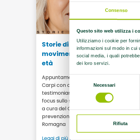
Consenso
Questo sito web utilizza i c
Utilizziamo i cookie per forni
Storie di Donne & Sport:
informazioni sul modo in cui ut
movimento e benessere senza
social media, i quali potrebbe
età
dei loro servizi.
Appuntamento sabato 15 novembre a
Selezione
Carpi con approfondimenti scientifici,
Necessari
del
testimonianze, teatro. L’evento, con un
consenso
focus sullo sport al femminile over 40, è
a cura del Centro regionale per la
prevenzione del doping dell’Emilia-
Romagna
Rifiuta
Leggi di più