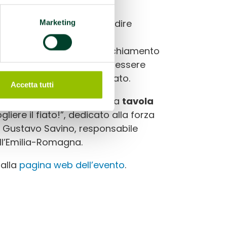
reditato ECM.
 è dedicata ad approfondire
Marketing
la gestione delle principali
infiammatorio e all’invecchiamento
 al rapporto tra sport e benessere
all’Esercizio fisico adattato.
Accetta tutti
e e professioniste
e a una
tavola
gliere il fiato!”, dedicato alla forza
ta Gustavo Savino, responsabile
ll’Emilia-Romagna.
 alla
pagina web dell’evento
.