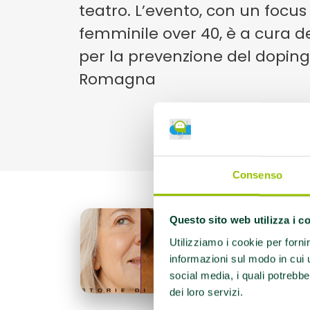
teatro. L’evento, con un focus 
femminile over 40, è a cura d
per la prevenzione del doping 
Romagna
Consenso
Arr
Questo sito web utilizza i c
mov
Utilizziamo i cookie per forni
sul
informazioni sul modo in cui ut
dal
social media, i quali potrebbe
pr
dei loro servizi.