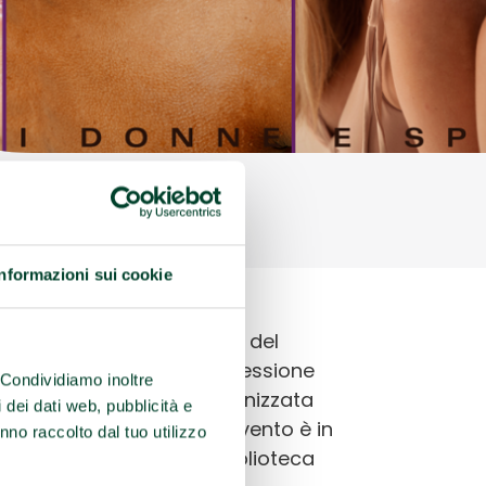
Informazioni sui cookie
Sport”
, con focus sui temi del
casione di confronto e riflessione
. Condividiamo inoltre
inile nell’età adulta, organizzata
i dei dati web, pubblicità e
g
dell’Emilia-Romagna. L’evento è in
nno raccolto dal tuo utilizzo
5
dalle 8 alle 17.30 nella Biblioteca