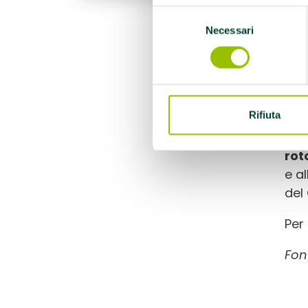
mul
Selezione
La
Necessari
del
consenso
l’im
pro
cer
psi
Rifiuta
Il
p
rot
e a
del
Per
Font