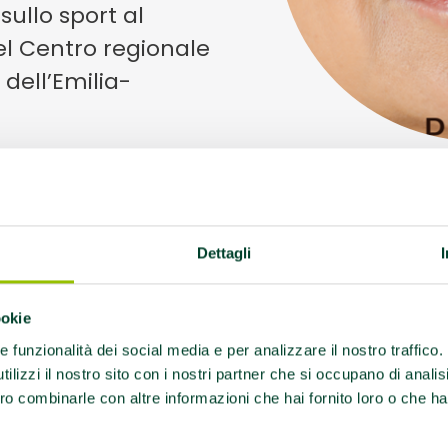
sullo sport al
el Centro regionale
dell’Emilia-
Dettagli
iva il quarto appuntamento di “
Storie di Donne & 
ookie
imento e dello stare bene al di là dell’età: una oc
re funzionalità dei social media e per analizzare il nostro traffico
 ruolo dello sport nella salute e nel benessere femm
ilizzi il nostro sito con i nostri partner che si occupano di analis
Centro regionale per la prevenzione del dopin
ro combinarle con altre informazioni che hai fornito loro o che ha
ogramma a
Carpi
(MO)
sabato
15 novembre 202