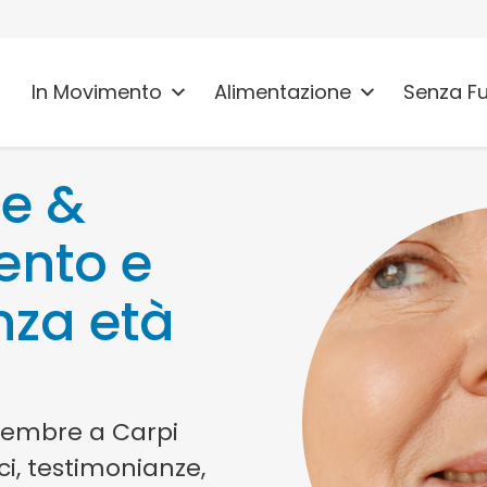
In Movimento
Alimentazione
Senza F
ne &
ento e
nza età
embre a Carpi
ci, testimonianze,