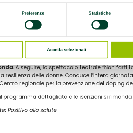
timediale Arturo Loria (Via Rodolfo Pio 1), ed è acc
sessione mattutina
ha un
taglio
più
scientifico
ed
Preferenze
Statistiche
portanza dell’attività fisica nella prevenzione e nel
blematiche femminili, dalla menopausa allo stato 
ebrale rapportati all’attività sportiva. Spazio, poi,
cologico, alla salute cardiaca della donna over 40 e 
Accetta selezionati
omeriggio
è dedicato alle
testimonianze di atlet
onda
. A seguire, lo spettacolo teatrale “Non farti to
lla resilienza delle donne. Conduce l’intera giorna
 Centro regionale per la prevenzione del doping de
 il programma dettagliato e le iscrizioni si rimanda
e: Positivo alla salute