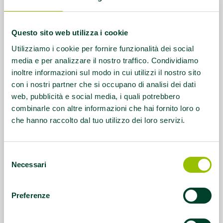
Questo sito web utilizza i cookie
Utilizziamo i cookie per fornire funzionalità dei social
media e per analizzare il nostro traffico. Condividiamo
inoltre informazioni sul modo in cui utilizzi il nostro sito
con i nostri partner che si occupano di analisi dei dati
web, pubblicità e social media, i quali potrebbero
combinarle con altre informazioni che hai fornito loro o
che hanno raccolto dal tuo utilizzo dei loro servizi.
Settimana nazionale della celiachia:
informare, prevenire, tutelare
Selezione
Secondo i dati più recenti, in Emilia-Romagna nel
Necessari
del
2024 risultano diagnosticati 23.214 casi di
consenso
celiachia, esattamente un 5,83% in più rispetto
Preferenze
all’anno precedente.