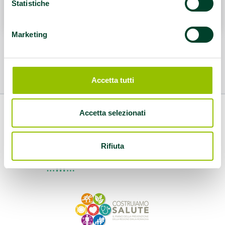
Leggi di più
Statistiche
Marketing
Accetta tutti
Accetta selezionati
Rifiuta