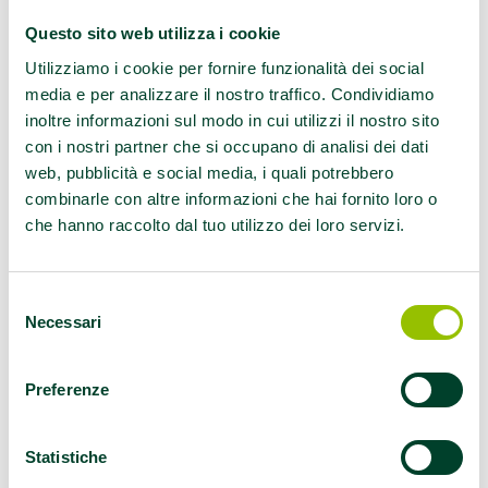
Dal 10 al 18 maggio 2025 si celebra in tutta
Italia la
Settimana nazionale della celiachia
,
Questo sito web utilizza i cookie
un appuntamento annuale promosso
Utilizziamo i cookie per fornire funzionalità dei social
dall’Associazione Italiana Celiachia (AIC) per
media e per analizzare il nostro traffico. Condividiamo
sensibilizzare cittadini, istituzioni e operatori
inoltre informazioni sul modo in cui utilizzi il nostro sito
con i nostri partner che si occupano di analisi dei dati
sanitari su una patologia cronica in costante
web, pubblicità e social media, i quali potrebbero
aumento, che richiede diagnosi tempestive e
combinarle con altre informazioni che hai fornito loro o
un’adeguata gestione alimentare.
che hanno raccolto dal tuo utilizzo dei loro servizi.
La celiachia è una malattia autoimmune
scatenata dall’ingestione di glutine – una
Selezione
proteina presente in frumento, orzo, segale e
Necessari
del
derivati – in soggetti geneticamente
consenso
predisposti. Colpisce l’intestino tenue,
Preferenze
causando un’infiammazione cronica e
compromettendo l’assorbimento dei nutrienti.
Statistiche
L’unica terapia efficace oggi disponibile è una