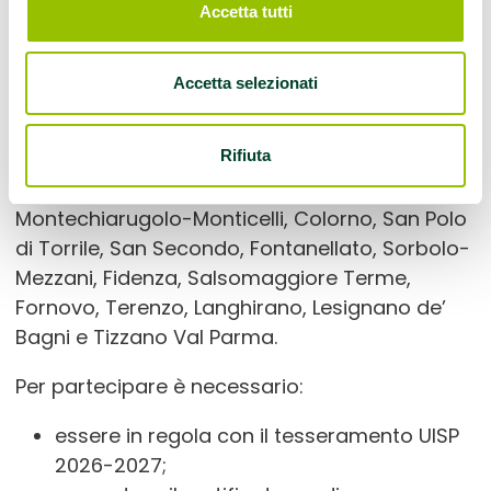
Accetta tutti
Ogni gruppo prevede 30 uscite complessive,
per favorire una pratica costante dell’attività
Accetta selezionati
fisica. I Gruppi di Cammino saranno
organizzati non solo a Parma, ma anche in
Rifiuta
numerosi comuni del territorio provinciale:
Sala Baganza, Felino, Collecchio, Noceto,
Montechiarugolo-Monticelli, Colorno, San Polo
di Torrile, San Secondo, Fontanellato, Sorbolo-
Mezzani, Fidenza, Salsomaggiore Terme,
Fornovo, Terenzo, Langhirano, Lesignano de’
Bagni e Tizzano Val Parma.
Per partecipare è necessario:
essere in regola con il tesseramento UISP
2026-2027;