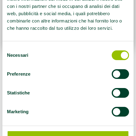
con i nostri partner che si occupano di analisi dei dati
web, pubblicità e social media, i quali potrebbero
combinarle con altre informazioni che hai fornito loro o
che hanno raccolto dal tuo utilizzo dei loro servizi.
Selezione
Necessari
del
E’ partita dalla prima settimana di maggio la
consenso
terza edizione dei
Gruppi di Cammino
Preferenze
promossi da
UISP Parma
insieme a
Azienda
USL di Parma
. L’iniziativa propone attività
Statistiche
gratuite dedicate al benessere e alla
promozione di corretti stili di vita, con percorsi
organizzati e guidati da tecnici esperti.
Marketing
I gruppi cittadini sono quattro, con
appuntamenti settimanali o bisettimanali.