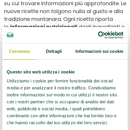
su cui trovare informazioni più approfondite. Le
nuove ricette non tolgono nulla al gusto e alla
tradizione montanara. Ogni ricetta riporta
le
informazioni nutrizionali
degli ingredienti e
alcune considerazioni sui macronutrienti
elaborate dai dietisti dell’Azienda USL.
Consenso
Dettagli
Informazioni sui cookie
Sono già una decina i ristoranti e pubblici
esercizi aderenti all’iniziativa e saranno a
breve riconoscibili da una vetrofania con il
Questo sito web utilizza i cookie
marchio
Cimone…con gusto!.
La possibilità di
Utilizziamo i cookie per fornire funzionalità dei social
partecipare è sempre aperta, basta scrivere
media e per analizzare il nostro traffico. Condividiamo
una mail
inoltre informazioni sul modo in cui utilizzi il nostro sito
all’indirizzo
cimonecongusto@ausl.mo.it
.
con i nostri partner che si occupano di analisi dei dati
web, pubblicità e social media, i quali potrebbero
Gli esercizi che sinora hanno aderito al
combinarle con altre informazioni che hai fornito loro o
progetto sono a Fanano l’Albergo Ristorante
che hanno raccolto dal tuo utilizzo dei loro servizi.