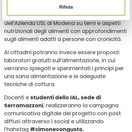
gratuiti per nuovi ristoratori che vorranno
Rifiuta
aderire a cura di esperti nutrizionisti e clinici
dell’Azienda USL di Modena su temi e aspetti
nutrizionali degli alimenti con approfondimenti
sugli alimenti adatti a persone con cronicità.
Ai cittadini potranno invece essere proposti
laboratori gratuiti sull’alimentazione, in cui
verranno spiegati e sperimentati i principi per
una sana alimentazione e le adeguate
tecniche di cottura.
Docenti e
studenti dello IAL, sede di
Serramazzoni
, realizzeranno la campagna
comunicativa digitale del progetto con post
diffusi attraverso i social e utilizzando
l’hahstag
#cimonecongusto.