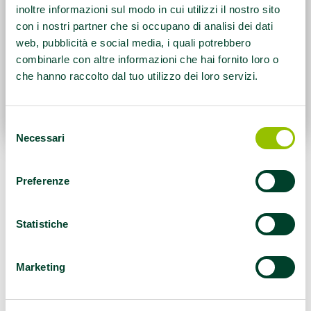
inoltre informazioni sul modo in cui utilizzi il nostro sito
con i nostri partner che si occupano di analisi dei dati
web, pubblicità e social media, i quali potrebbero
combinarle con altre informazioni che hai fornito loro o
che hanno raccolto dal tuo utilizzo dei loro servizi.
Selezione
Necessari
del
consenso
L’esercizio fisico fa bene anche a chi ha subito
Preferenze
un trapianto d’organo o è in lista d’attesa.
Infatti l’attività motoria migliora l’umore, la
Statistiche
glicemia e la performance cardiaca, riduce
l’ipertensione, aiuta a mantenere il peso sotto
controllo. Inoltre aumenta la resistenza allo
Marketing
sforzo e combatte l’atrofia dei muscoli.