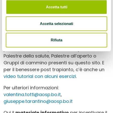
Per questo il Centro di Riferimento Trapianti
Accetta tutti
dell’Emilia-Romagna promuove il
programma
regionale
“Trapianto, Attività Fisica e Sport”
: i
centri e le unità che hanno in carico persone
Accetta selezionati
trapiantate o in lista d’attesa, se clinicamente
idonee, le invieranno ai servizi di Medicina dello
Rifiuta
Sport, dove il medico prescriverà una attività
personalizzata che potrà essere praticata in
Palestre della salute, Palestre all’aperto o
Gruppi di cammino presenti su questo sito. E
per il benessere post trapianto, c’è anche un
video tutorial con alcuni esercizi
.
Per ulteriori informazioni:
valentina.totti@aosp.bo.it
,
giuseppe.tarantino@aosp.bo.it
Qui il
materiale informativo
per incentivare il