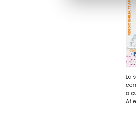
La s
com
a c
Atl