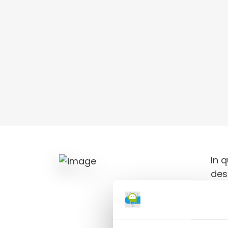
In 
desi