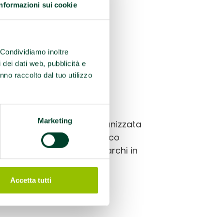
Informazioni sui cookie
. Condividiamo inoltre
i dei dati web, pubblicità e
nno raccolto dal tuo utilizzo
Marketing
errà venerdì 11 aprile è organizzata
vimento, l’Ufficio Scolastico
delle aree attrezzate nei parchi in
Accetta tutti