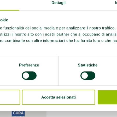
Dettagli
ookie
re funzionalità dei social media e per analizzare il nostro traffico
ilizzi il nostro sito con i nostri partner che si occupano di analis
ro combinarle con altre informazioni che hai fornito loro o che ha
Preferenze
Statistiche
prima
Palestre sotto il Cielo dal Cusna al Po
, si t
 le Amministrazioni Comunali, la Uisp esperti in mo
inciale e gli Istituti Scolastici e sarà un percorso 
vincia di Reggio Emilia.
Accetta selezionati