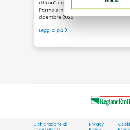
Rifiuta
diffusa”, organizzato dall’Azienda USL di
Parma e in programma lunedì 15
dicembre 2025
Leggi di più
Dichiarazione di
Privacy
Cook
accessibilità
Policy
Polic