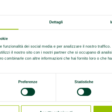
Dettagli
ookie
Formazione: “Trapianto,
re funzionalità dei social media e per analizzare il nostro traffico
attività fisica e sport: un
ilizzi il nostro sito con i nostri partner che si occupano di analis
percorso per i pazienti nel pre
ro combinarle con altre informazioni che hai fornito loro o che ha
e nel post trapianto”
Appuntamento il 10 di aprile 2025 alla
Preferenze
Statistiche
Casa della Salute Ovest di Reggio Emilia
Leggi di più