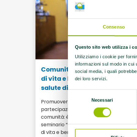
Consenso
Questo sito web utilizza i c
Utilizziamo i cookie per forni
informazioni sul modo in cui ut
Comunità Attive: corretti stili
social media, i quali potrebbe
di vita e benessere per una
dei loro servizi.
salute diffusa
Selezione
Necessari
del
Promuovere salute, benessere e
consenso
partecipazione attiva all’interno delle
comunità: è questo l’obiettivo del
seminario “Comunità Attive: corretti stili
di vita e benessere per una salute