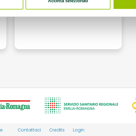
Accetta selezionati
ie
Contattaci
Credits
Login
y