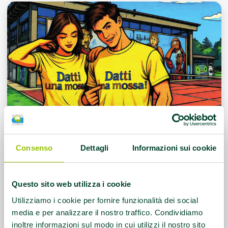
“Datti una mossa!”, torna a San
Consenso
Dettagli
Informazioni sui cookie
Lazzaro la giornata dedicata a
benessere, sport e prevenzione
Questo sito web utilizza i cookie
Sabato 30 maggio al Parco della Resistenza a
Utilizziamo i cookie per fornire funzionalità dei social
San Lazzaro attività gratuite, screening, sport e
media e per analizzare il nostro traffico. Condividiamo
la RunMidnight. Coinvolte oltre 70 realtà del
inoltre informazioni sul modo in cui utilizzi il nostro sito