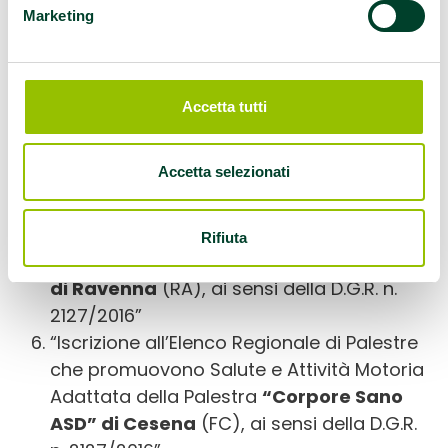
Modena EST” di Modena
(MO) ai sensi
Marketing
della D.G.R. n. 2127/2016”
“Iscrizione all’Elenco Regionale di Palestre e
Associazioni Sportive che promuovono
Accetta tutti
Salute della
Palestra “Max Fitness e
Wellness” di Castelfranco Emilia
(MO) ai
Accetta selezionati
sensi della D.G.R. n. 2127/2016”
“Iscrizione all’Elenco Regionale di Palestre
che promuovono Salute e Attività Motoria
Rifiuta
Adattata della Palestra “
Body House ASD”
di Ravenna
(RA), ai sensi della D.G.R. n.
2127/2016”
“Iscrizione all’Elenco Regionale di Palestre
che promuovono Salute e Attività Motoria
Adattata della Palestra
“Corpore Sano
ASD” di Cesena
(FC), ai sensi della D.G.R.