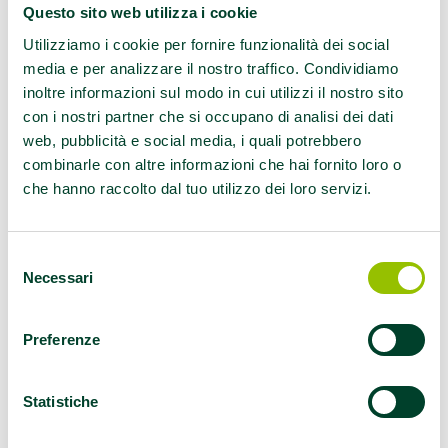
Regionale di Palestre che promuovono Salute
Questo sito web utilizza i cookie
e Attività Motoria Adattata per diverse realtà
Utilizziamo i cookie per fornire funzionalità dei social
nella Regione Emilia-Romagna:
media e per analizzare il nostro traffico. Condividiamo
inoltre informazioni sul modo in cui utilizzi il nostro sito
“Iscrizione all’Elenco Regionale di Palestre e
con i nostri partner che si occupano di analisi dei dati
Associazioni Sportive che promuovono
web, pubblicità e social media, i quali potrebbero
combinarle con altre informazioni che hai fornito loro o
Salute della Palestra
“Power Line ASD” di
che hanno raccolto dal tuo utilizzo dei loro servizi.
Finale Emilia
(MO), ai sensi della D.G.R. n.
2127/2016”
“Iscrizione all’Elenco Regionale di Palestre e
Selezione
Associazioni Sportive che promuovono
Necessari
del
Salute della Palestra
“Kantrain SRLS” di
consenso
Castelnuovo Rangone
(MO), ai sensi
Preferenze
della D.G.R. n. 2127/2016”
“Iscrizione all’Elenco Regionale di Palestre e
Statistiche
Associazioni Sportive che promuovono
Salute della Palestra “
Polisportiva