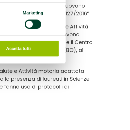
ociazioni Sportive che promuovono
(RN), ai sensi della DGR n.2127/2016”
Marketing
stra che promuove Salute e Attività
ale di Palestre che promuovono
nce” di Reggio Emilia (RE) e il Centro
Accetta tutti
a di Ozzano dell’Emilia (BO), ai
lute e Attività motoria adattata
la presenza di laureati in Scienze
e fanno uso di protocolli di