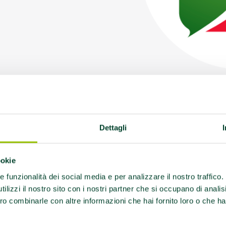
Dettagli
iornamento degli iscritti all’Elenco Regionale di 
ookie
ività Motoria Adattata per diverse realtà in provinci
re funzionalità dei social media e per analizzare il nostro traffico
ilizzi il nostro sito con i nostri partner che si occupano di analis
“Iscrizione all’Elenco Regionale di Palestre che p
ro combinarle con altre informazioni che hai fornito loro o che ha
Adattata della Struttura “
Centro Sportivo Acqua&
Ozzano dell’Emilia (BO), ai sensi della DGR n. 2127/