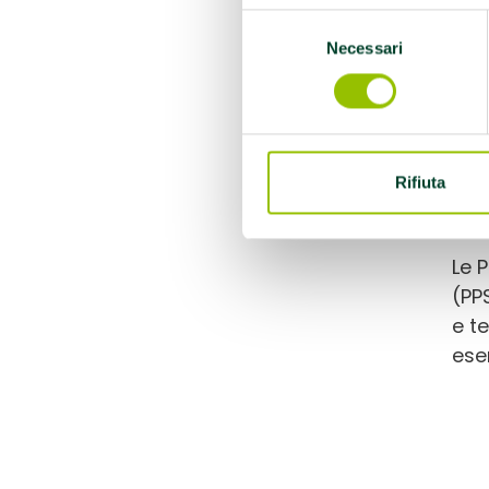
Selezione
Necessari
del
consenso
Non
Mot
Sal
Rifiuta
Spo
sen
Le 
(PP
e t
eser