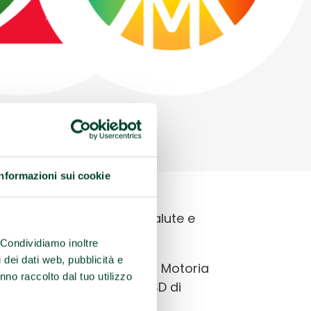
Informazioni sui cookie
Palestre che promuovono Salute e
a di Reggio Emilia:
. Condividiamo inoltre
i dei dati web, pubblicità e
romuovono Salute e Attività Motoria
nno raccolto dal tuo utilizzo
Fitness
” della Sogese SCSD di
2016”;