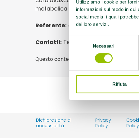
cardiovascolari, EFA Diabete tipo 2 
Utilizziamo i cookie per forni
metabolica
informazioni sul modo in cui ut
social media, i quali potrebbe
Referente:
centr.zenit@libero.it
dei loro servizi.
Selezione
Contatti:
Tel.0532 893927
Necessari
del
consenso
Questo contenuto si trova in
Palestre che
Rifiuta
Dichiarazione di
Privacy
Cook
accessibilità
Policy
Polic