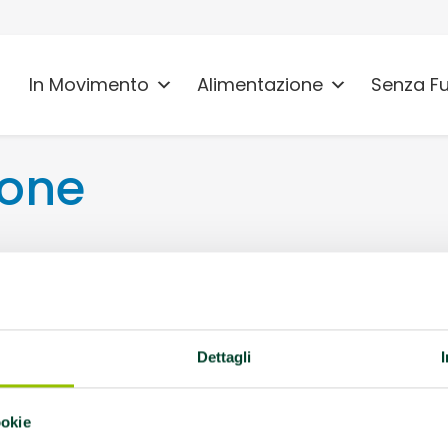
In Movimento
Alimentazione
Senza F
ione
deno (FE)
Dettagli
la, AFA Coxoartrosi,
rdiopatie / Malattie
ookie