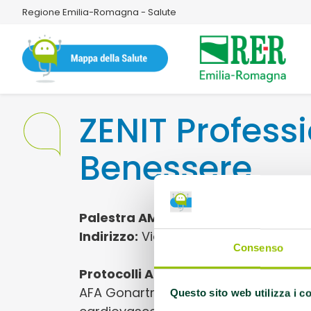
Regione Emilia-Romagna - Salute
ZENIT Profess
Benessere
Palestra AMA
Indirizzo:
Via E. Rossaro 12 44012 Bon
Consenso
Protocolli AMA:
AFA Artrosi della spal
AFA Gonartrosi, AFA Parkinson, EFA Ca
Questo sito web utilizza i c