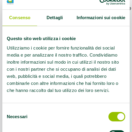
AFA Gonartrosi, AFA Lombalgia cronica,
AFA Parkinson, EFA Cardiopatie / Malattie
cardiovascolari, EFA Diabete tipo 2 ed
Consenso
Dettagli
Informazioni sui cookie
EFA sindrome metabolica
Questo sito web utilizza i cookie
Referente:
wellfitpalestra@gmail.com
Utilizziamo i cookie per fornire funzionalità dei social
Contatti:
0532 1717274
media e per analizzare il nostro traffico. Condividiamo
inoltre informazioni sul modo in cui utilizzi il nostro sito
con i nostri partner che si occupano di analisi dei dati
Questo contenuto si trova in
Palestre che
web, pubblicità e social media, i quali potrebbero
promuovono la salute
combinarle con altre informazioni che hai fornito loro o
che hanno raccolto dal tuo utilizzo dei loro servizi.
Selezione
Necessari
del
consenso