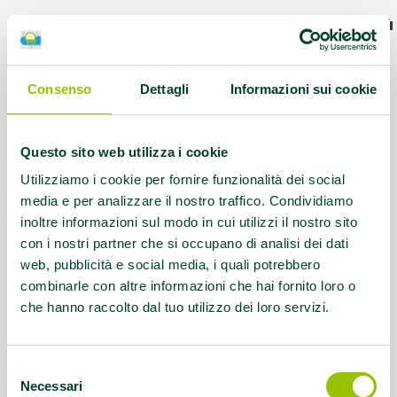
Luogo presso cui si svolgono le attività
AMA:
Altro
Consenso
Dettagli
Informazioni sui cookie
Protocolli AMA:
AFA Artrosi della spalla,
AFA Coxoartrosi, AFA Gonartrosi, AFA
Lombalgia cronica, AFA Parkinson
Questo sito web utilizza i cookie
Utilizziamo i cookie per fornire funzionalità dei social
Referente:
reggioemilia@uisp.it
media e per analizzare il nostro traffico. Condividiamo
inoltre informazioni sul modo in cui utilizzi il nostro sito
Contatti:
Tel. 0522267211
con i nostri partner che si occupano di analisi dei dati
web, pubblicità e social media, i quali potrebbero
combinarle con altre informazioni che hai fornito loro o
Questo contenuto si trova in
Palestre che
che hanno raccolto dal tuo utilizzo dei loro servizi.
promuovono la salute
Selezione
Necessari
del