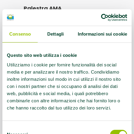
Palestra AMA
Indirizzo:
Via Cà De Miotti, 1 42030
Vezzano sul Crostolo
Consenso
Dettagli
Informazioni sui cookie
Protocolli AMA:
AFA Artrosi della spalla,
AFA Coxoartrosi, AFA Gonartrosi, AFA
Questo sito web utilizza i cookie
Lombalgia cronica, AFA Parkinson
Utilizziamo i cookie per fornire funzionalità dei social
Referente:
reggioemilia@uisp.it
media e per analizzare il nostro traffico. Condividiamo
inoltre informazioni sul modo in cui utilizzi il nostro sito
con i nostri partner che si occupano di analisi dei dati
Contatti:
Tel. 0522267211
web, pubblicità e social media, i quali potrebbero
combinarle con altre informazioni che hai fornito loro o
Questo contenuto si trova in
Palestre che
che hanno raccolto dal tuo utilizzo dei loro servizi.
promuovono la salute
Selezione