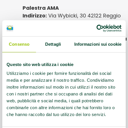
Palestra AMA
Indirizzo:
Via Wybicki, 30 42122 Reggio
Emilia
Luogo presso cui si svolgono le attività
Consenso
Dettagli
Informazioni sui cookie
AMA:
Palestra Privata
Protocolli AMA:
AFA Artrosi della spalla,
Questo sito web utilizza i cookie
AFA Coxoartrosi, AFA Gonartrosi, AFA
Utilizziamo i cookie per fornire funzionalità dei social
Lombalgia cronica, AFA Parkinson
media e per analizzare il nostro traffico. Condividiamo
inoltre informazioni sul modo in cui utilizzi il nostro sito
Referente:
e.iotti@uisp.it
con i nostri partner che si occupano di analisi dei dati
web, pubblicità e social media, i quali potrebbero
Contatti:
Tel. 0522267211
combinarle con altre informazioni che hai fornito loro o
che hanno raccolto dal tuo utilizzo dei loro servizi.
Questo contenuto si trova in
Palestre che