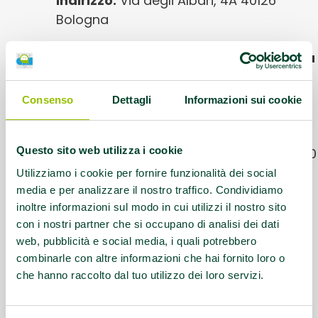
Indirizzo:
Via degli Albari, 4A 40126
Bologna
Luogo presso cui si svolgono le attività
AMA:
Palestra Privata
Consenso
Dettagli
Informazioni sui cookie
Protocolli AMA:
AFA Parkinson
Questo sito web utilizza i cookie
Orari corsi:
Martedì e Venerdì 16:30-17:30
Utilizziamo i cookie per fornire funzionalità dei social
Referente:
info@centronatura.it
media e per analizzare il nostro traffico. Condividiamo
inoltre informazioni sul modo in cui utilizzi il nostro sito
con i nostri partner che si occupano di analisi dei dati
Contatti:
Tel.+39 051 235643 - 051
web, pubblicità e social media, i quali potrebbero
223331
combinarle con altre informazioni che hai fornito loro o
che hanno raccolto dal tuo utilizzo dei loro servizi.
Questo contenuto si trova in
Palestre che
promuovono la salute