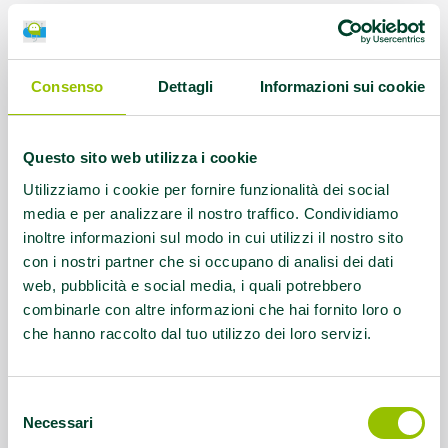
Orari corsi:
lun e giov 17.00/18.00 mart e
ven 9.30/10.30 - 10.30/11.30 - 16.00/17.00
Consenso
Dettagli
Informazioni sui cookie
Referente:
amministrazione@sportcitypalestra.it
Questo sito web utilizza i cookie
Contatti:
Zanardi Alan - Bonetti
Utilizziamo i cookie per fornire funzionalità dei social
Alessandro 0544/463443 dalle 9.00 alle
media e per analizzare il nostro traffico. Condividiamo
inoltre informazioni sul modo in cui utilizzi il nostro sito
20.00
con i nostri partner che si occupano di analisi dei dati
web, pubblicità e social media, i quali potrebbero
Questo contenuto si trova in
Palestre che
combinarle con altre informazioni che hai fornito loro o
promuovono la salute
che hanno raccolto dal tuo utilizzo dei loro servizi.
Selezione
Necessari
del