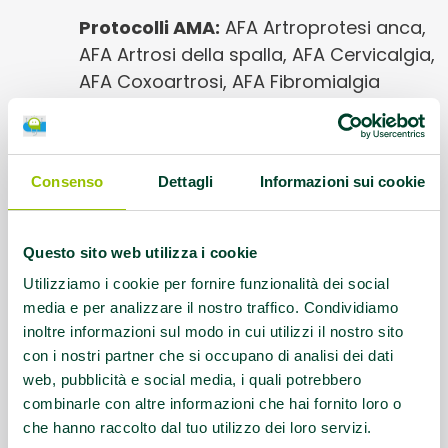
Protocolli AMA:
AFA Artroprotesi anca,
AFA Artrosi della spalla, AFA Cervicalgia,
AFA Coxoartrosi, AFA Fibromialgia
primaria, AFA Gonartrosi, AFA Lombalgia
cronica, EFA Altra, EFA Cardiopatie /
Malattie cardiovascolari, EFA Diabete
Consenso
Dettagli
Informazioni sui cookie
tipo 2 ed EFA sindrome metabolica
Orari corsi:
Le sessioni personalizzate
Questo sito web utilizza i cookie
(durata 1 ora) verranno concordate in
Utilizziamo i cookie per fornire funzionalità dei social
queste fasce orarie: Lun-Ven 8.30 -
media e per analizzare il nostro traffico. Condividiamo
20.30; Sab 8.30 - 13.30.
inoltre informazioni sul modo in cui utilizzi il nostro sito
con i nostri partner che si occupano di analisi dei dati
Referente:
shape-evolution@libero.it
web, pubblicità e social media, i quali potrebbero
combinarle con altre informazioni che hai fornito loro o
che hanno raccolto dal tuo utilizzo dei loro servizi.
Contatti:
3479759657