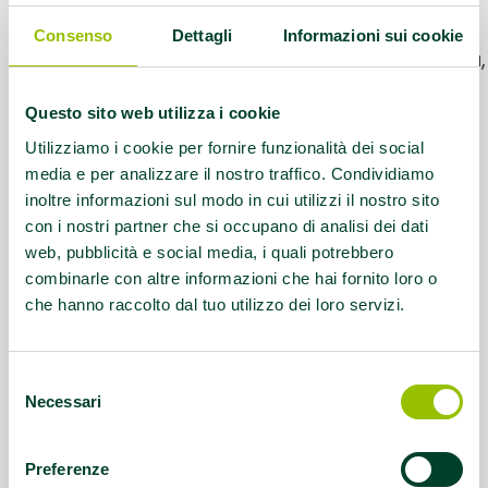
primaria, AFA Gonartrosi, AFA Ictus
Cerebrale, AFA Lombalgia cronica, AFA
Consenso
Dettagli
Informazioni sui cookie
Parkinson, AFA Sclerosi Multipla, EFA Altra,
EFA Cardiopatie / Malattie
Questo sito web utilizza i cookie
cardiovascolari, EFA Diabete tipo 2 ed
EFA sindrome metabolica, EFA Trapianti
Utilizziamo i cookie per fornire funzionalità dei social
media e per analizzare il nostro traffico. Condividiamo
inoltre informazioni sul modo in cui utilizzi il nostro sito
Questo contenuto si trova in
Palestre che
con i nostri partner che si occupano di analisi dei dati
promuovono la salute
web, pubblicità e social media, i quali potrebbero
combinarle con altre informazioni che hai fornito loro o
che hanno raccolto dal tuo utilizzo dei loro servizi.
Selezione
Necessari
del
consenso
Preferenze