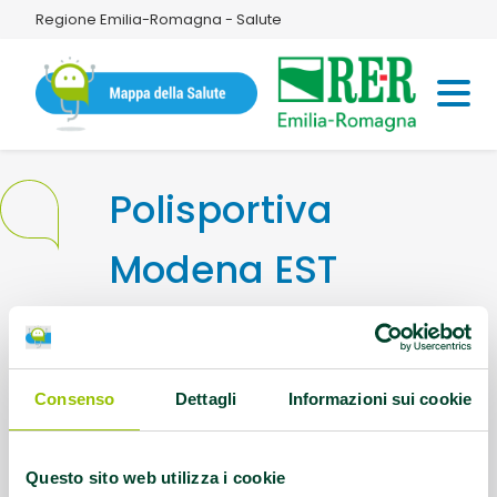
Regione Emilia-Romagna - Salute
Polisportiva
Modena EST
Indirizzo:
Viale dell'Indipendenza, 25
41122 Modena
Consenso
Dettagli
Informazioni sui cookie
Questo contenuto si trova in
Palestre che
promuovono la salute
Questo sito web utilizza i cookie