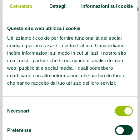
Consenso
Dettagli
Informazioni sui cookie
Luogo presso cui si svolgono le attività
AMA:
Palestra scolastica
Questo sito web utilizza i cookie
Protocolli AMA:
AFA Artroprotesi anca
Utilizziamo i cookie per fornire funzionalità dei social
media e per analizzare il nostro traffico. Condividiamo
Questo contenuto si trova in
Palestre che
inoltre informazioni sul modo in cui utilizzi il nostro sito
promuovono la salute
con i nostri partner che si occupano di analisi dei dati
web, pubblicità e social media, i quali potrebbero
combinarle con altre informazioni che hai fornito loro o
che hanno raccolto dal tuo utilizzo dei loro servizi.
Selezione
Necessari
del
consenso
Preferenze