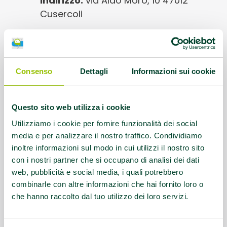
Indirizzo:
via Aldo Moro, 10 47012
Cusercoli
Protocolli AMA:
AFA Artrosi della spalla,
AFA Coxoartrosi, AFA Gonartrosi, AFA
Lombalgia cronica, AFA Parkinson
Consenso
Dettagli
Informazioni sui cookie
Orari corsi:
martedì 19.00/20.00 giovedì
Questo sito web utilizza i cookie
18.30/19.30
Utilizziamo i cookie per fornire funzionalità dei social
Referente:
forlicesena@uisp.it
media e per analizzare il nostro traffico. Condividiamo
inoltre informazioni sul modo in cui utilizzi il nostro sito
con i nostri partner che si occupano di analisi dei dati
Contatti:
Segreteria UISP 0543/370705
web, pubblicità e social media, i quali potrebbero
o UISP-AFA 340 5490346
combinarle con altre informazioni che hai fornito loro o
che hanno raccolto dal tuo utilizzo dei loro servizi.
Questo contenuto si trova in
Palestre che
promuovono la salute