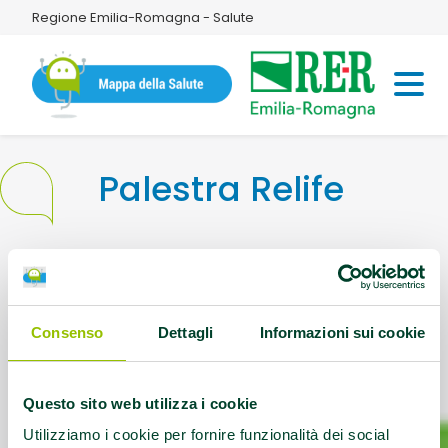
Regione Emilia-Romagna - Salute
Palestra Relife
Indirizzo:
Via Hiroshima,22 42124 Reggio
Emilia
Consenso
Dettagli
Informazioni sui cookie
Questo contenuto si trova in
Palestre che
promuovono la salute
Questo sito web utilizza i cookie
Utilizziamo i cookie per fornire funzionalità dei social