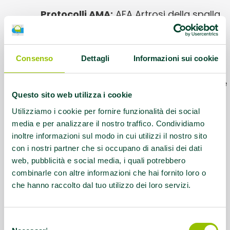
Protocolli AMA:
AFA Artrosi della spalla,
AFA Coxoartrosi, AFA Gonartrosi, AFA
Lombalgia cronica, AFA Parkinson
Consenso
Dettagli
Informazioni sui cookie
Orari corsi:
AFA lombalgia lunedì e
giovedì 15-16 -- AFA osteoartrosilunedì e
Questo sito web utilizza i cookie
giovedì 16-17
Utilizziamo i cookie per fornire funzionalità dei social
Referente:
info@uisprimini.it
media e per analizzare il nostro traffico. Condividiamo
inoltre informazioni sul modo in cui utilizzi il nostro sito
con i nostri partner che si occupano di analisi dei dati
Contatti:
Tel 0541772917 - 3664462853
web, pubblicità e social media, i quali potrebbero
combinarle con altre informazioni che hai fornito loro o
Questo contenuto si trova in
Palestre che
che hanno raccolto dal tuo utilizzo dei loro servizi.
promuovono la salute
Selezione