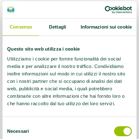
Protocolli AMA:
AFA Artrosi della spalla,
AFA Lombalgia cronica, AFA Parkinson,
EFA Cardiopatie / Malattie
Consenso
Dettagli
Informazioni sui cookie
cardiovascolari, EFA Diabete tipo 2 ed
EFA sindrome metabolica, EFA Trapianti
Questo sito web utilizza i cookie
Referente:
info@palestramuoviti.it
Utilizziamo i cookie per fornire funzionalità dei social
media e per analizzare il nostro traffico. Condividiamo
inoltre informazioni sul modo in cui utilizzi il nostro sito
Contatti:
Tel.059 8629942; 3889876634
con i nostri partner che si occupano di analisi dei dati
web, pubblicità e social media, i quali potrebbero
Questo contenuto si trova in
Palestre che
combinarle con altre informazioni che hai fornito loro o
promuovono la salute
che hanno raccolto dal tuo utilizzo dei loro servizi.
Selezione
Necessari
del