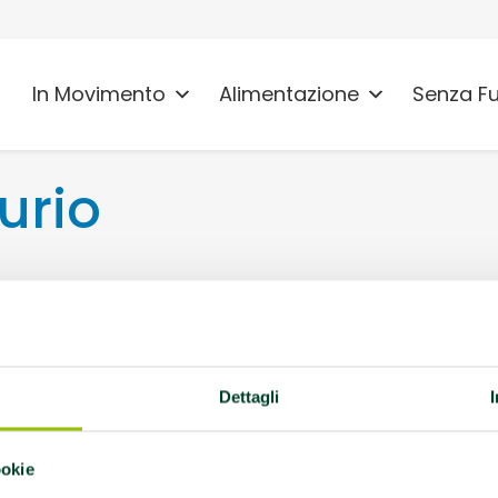
In Movimento
Alimentazione
Senza F
urio
9121 Piacenza
vità AMA:
Palestra
Dettagli
aria, AFA Ictus
ookie