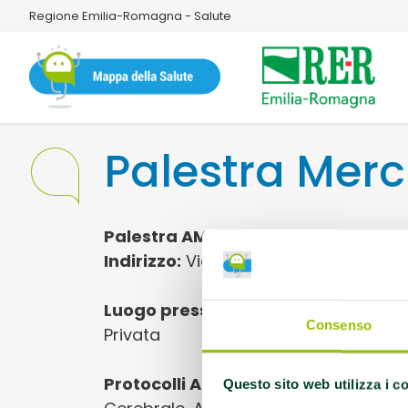
Regione Emilia-Romagna - Salute
Palestra Merc
Palestra AMA
Indirizzo:
Via Giovanni Campesio, 6 2
Luogo presso cui si svolgono le atti
Consenso
Privata
Protocolli AMA:
AFA Fibromialgia prim
Questo sito web utilizza i c