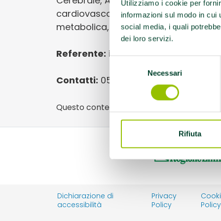
Cerebrale, AFA Sclerosi Multipla, EFA 
Utilizziamo i cookie per forni
cardiovascolari, EFA Diabete tipo 2 
informazioni sul modo in cui ut
metabolica, EFA Trapianti
social media, i quali potrebbe
dei loro servizi.
Referente:
info@palestramercurio.it
Selezione
Necessari
del
Contatti:
0523-072052
consenso
Questo contenuto si trova in
Palestre che
Rifiuta
Dichiarazione di
Privacy
Cook
accessibilità
Policy
Polic