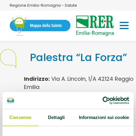
Regione Emilia-Romagna - Salute
Palestra “La Forza”
Indirizzo:
Via A. Lincoln, 1/A 42124 Reggio
Emilia
Referente:
laforzasrl@pec.it
Consenso
Dettagli
Informazioni sui cookie
Contatti:
3473005821