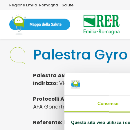
Regione Emilia-Romagna - Salute
Palestra Gyro 
Palestra AMA
Indirizzo:
Via Degli Imprenditori 19 4
Protocolli AMA:
AFA Artrosi della spal
Consenso
AFA Gonartrosi, AFA Lombalgia cronic
Referente:
info@studioginnicopilat
Questo sito web utilizza i c