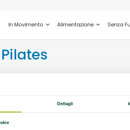
In Movimento
Alimentazione
Senza F
Pilates
1122 Modena
la, AFA Coxoartrosi,
Dettagli
a, AFA Parkinson
es.com
ookie