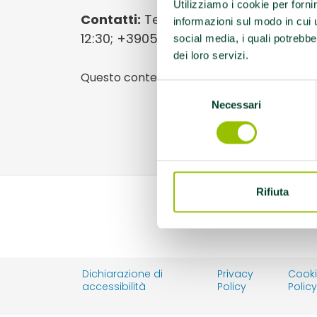
Utilizziamo i cookie per forni
Contatti:
Tel.tel. 3371046969 feriali 9
informazioni sul modo in cui ut
12:30; +39059281400
social media, i quali potrebbe
dei loro servizi.
Questo contenuto si trova in
Palestre che
Selezione
Necessari
del
consenso
Rifiuta
Dichiarazione di
Privacy
Cook
accessibilità
Policy
Polic