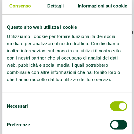
Riccione (RN)
Consenso
Dettagli
Informazioni sui cookie
Referente:
info@polcomriccione.com
Questo sito web utilizza i cookie
Contatti:
Tel. 0541 643559 - 0541 644410
Utilizziamo i cookie per fornire funzionalità dei social
media e per analizzare il nostro traffico. Condividiamo
Questo contenuto si trova in
Palestre che
inoltre informazioni sul modo in cui utilizzi il nostro sito
promuovono la salute
con i nostri partner che si occupano di analisi dei dati
web, pubblicità e social media, i quali potrebbero
combinarle con altre informazioni che hai fornito loro o
che hanno raccolto dal tuo utilizzo dei loro servizi.
Selezione
Necessari
del
consenso
Preferenze