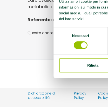
cardiovascolari, EFA Diabete tipo 2 
Utilizziamo i cookie per forni
metabolica
informazioni sul modo in cui ut
social media, i quali potrebbe
Referente:
cactus.ssdarl@gmail.co
dei loro servizi.
Selezione
Questo contenuto si trova in
Palestre che
Necessari
del
consenso
Rifiuta
Dichiarazione di
Privacy
Cook
accessibilità
Policy
Polic