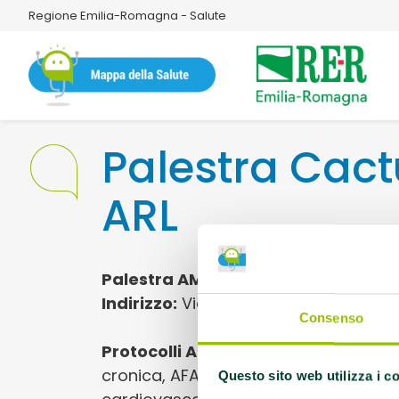
Regione Emilia-Romagna - Salute
Palestra Cac
ARL
Palestra AMA
Indirizzo:
Via Augusto Forti,25/i 4402
Consenso
Protocolli AMA:
AFA Artrosi della spa
cronica, AFA Parkinson, EFA Cardiopat
Questo sito web utilizza i c