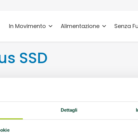
In Movimento
Alimentazione
Senza F
tus SSD
7 Migliarino
Dettagli
lla, AFA Lombalgia
ie / Malattie
ookie