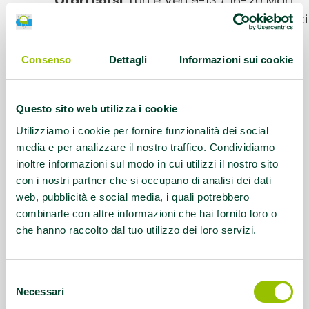
Orari corsi:
Lun e Ven 9-13 / 16-20 Mart
13-17 Merc 13-20 Giov 9-13 I professionisti
sono disponibili in queste fasce orarie
nelle quali vengono fissati gli
Consenso
Dettagli
Informazioni sui cookie
appuntamenti e svolte le lezioni
personalizzate
Questo sito web utilizza i cookie
Referente:
myxfit@gmail.com
Utilizziamo i cookie per fornire funzionalità dei social
media e per analizzare il nostro traffico. Condividiamo
inoltre informazioni sul modo in cui utilizzi il nostro sito
Contatti:
Tel.051842974; 3534114393
con i nostri partner che si occupano di analisi dei dati
web, pubblicità e social media, i quali potrebbero
Questo contenuto si trova in
Palestre che
combinarle con altre informazioni che hai fornito loro o
promuovono la salute
che hanno raccolto dal tuo utilizzo dei loro servizi.
Selezione
Necessari
del