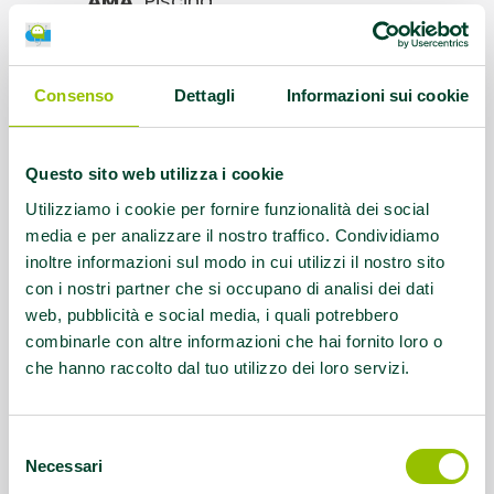
AMA:
Piscina
Protocolli AMA:
AFA Artroprotesi anca,
AFA Artrosi della spalla, AFA Coxoartrosi,
Consenso
Dettagli
Informazioni sui cookie
AFA Gonartrosi, AFA Lombalgia cronica,
AFA Parkinson
Questo sito web utilizza i cookie
Referente:
info@ondadellapietra.it
Utilizziamo i cookie per fornire funzionalità dei social
media e per analizzare il nostro traffico. Condividiamo
inoltre informazioni sul modo in cui utilizzi il nostro sito
Contatti:
Tel.0522612091
con i nostri partner che si occupano di analisi dei dati
web, pubblicità e social media, i quali potrebbero
Questo contenuto si trova in
Palestre che
combinarle con altre informazioni che hai fornito loro o
promuovono la salute
che hanno raccolto dal tuo utilizzo dei loro servizi.
Selezione
Necessari
del