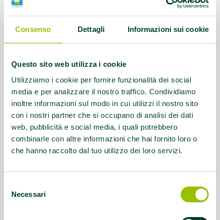
Protocolli AMA:
AFA Artrosi della spalla,
AFA Coxoartrosi, AFA Gonartrosi, AFA
Lombalgia cronica, AFA Parkinson
Consenso
Dettagli
Informazioni sui cookie
Referente:
lecanalette.asd@gmail.com
Questo sito web utilizza i cookie
Contatti:
342-0669350 Rif. Cecilia
Utilizziamo i cookie per fornire funzionalità dei social
Bonacini
media e per analizzare il nostro traffico. Condividiamo
inoltre informazioni sul modo in cui utilizzi il nostro sito
con i nostri partner che si occupano di analisi dei dati
Questo contenuto si trova in
Palestre che
web, pubblicità e social media, i quali potrebbero
promuovono la salute
combinarle con altre informazioni che hai fornito loro o
che hanno raccolto dal tuo utilizzo dei loro servizi.
Selezione
Necessari
del
consenso