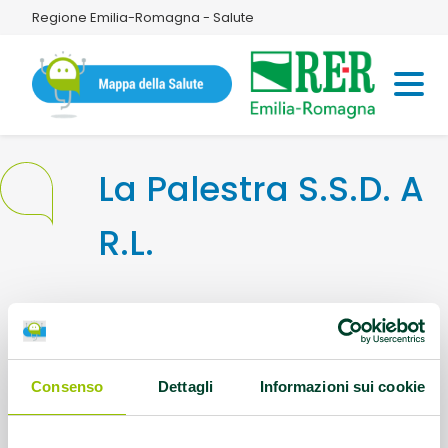
Regione Emilia-Romagna - Salute
La Palestra S.S.D. A
R.L.
Indirizzo:
Via Tavoni,1000 41056
Savignano sul Panaro (MO)
Consenso
Dettagli
Informazioni sui cookie
Contatti:
059 765407