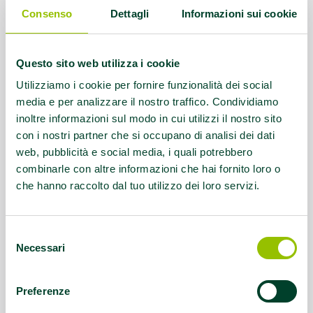
Lombalgia cronica, AFA Parkinson
Consenso
Dettagli
Informazioni sui cookie
Referente:
equipesrlssd@pec.it
Questo sito web utilizza i cookie
Contatti:
Tel. 0522965105
Utilizziamo i cookie per fornire funzionalità dei social
media e per analizzare il nostro traffico. Condividiamo
Questo contenuto si trova in
Palestre che
inoltre informazioni sul modo in cui utilizzi il nostro sito
promuovono la salute
con i nostri partner che si occupano di analisi dei dati
web, pubblicità e social media, i quali potrebbero
combinarle con altre informazioni che hai fornito loro o
che hanno raccolto dal tuo utilizzo dei loro servizi.
Selezione
Necessari
del
consenso
Preferenze