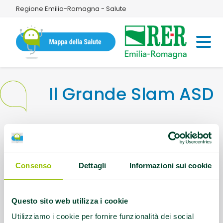
Regione Emilia-Romagna - Salute
Il Grande Slam ASD
Indirizzo:
Via Alessandro Volta, 5 48018
Faenza
Consenso
Dettagli
Informazioni sui cookie
Questo contenuto si trova in
Palestre che
promuovono la salute
Questo sito web utilizza i cookie
Utilizziamo i cookie per fornire funzionalità dei social