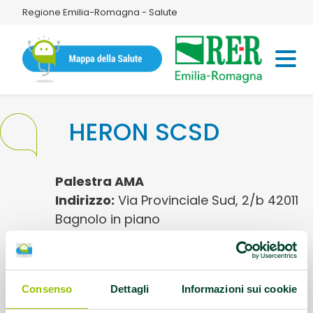
Regione Emilia-Romagna - Salute
HERON SCSD
Palestra AMA
Indirizzo:
Via Provinciale Sud, 2/b 42011
Bagnolo in piano
Referente:
heron.re@arubapec.it
Consenso
Dettagli
Informazioni sui cookie
Contatti:
0522 088278 - +39 347