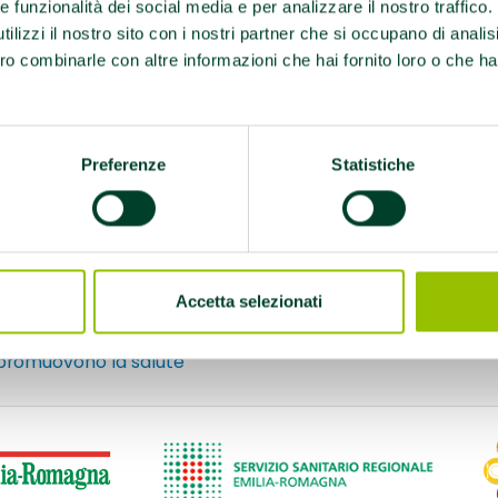
re funzionalità dei social media e per analizzare il nostro traffico
nzata): martedì e
ilizzi il nostro sito con i nostri partner che si occupano di analis
vviato): mercoledì e
ro combinarle con altre informazioni che hai fornito loro o che ha
mercoledì 10.00;
 Esiti di Ictus :
 multipla: martedì e
Preferenze
Statistiche
gese.com
43415
Accetta selezionati
 promuovono la salute