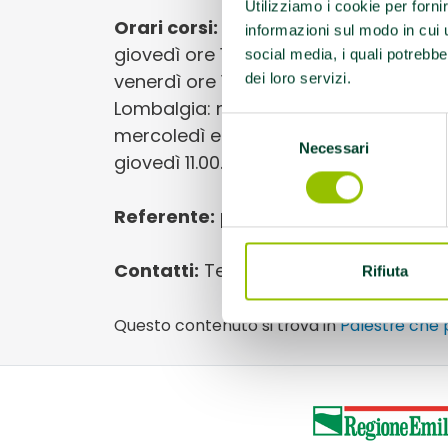
Utilizziamo i cookie per forni
Orari corsi:
Parkinson (patologia ava
informazioni sul modo in cui ut
giovedì ore 10.00 Parkinson (gruppo a
social media, i quali potrebbe
venerdì ore 10.00; Parkinson: lunedì e 
dei loro servizi.
Lombalgia: mercoledì e venerdì ore 9.00
Selezione
mercoledì e venerdì ore 11.00 Sclerosi
Necessari
del
giovedì 11.00.
consenso
Referente:
palestragymnasium@so
Contatti:
Tel.051548587 - Cell 34891
Rifiuta
Questo contenuto si trova in
Palestre che