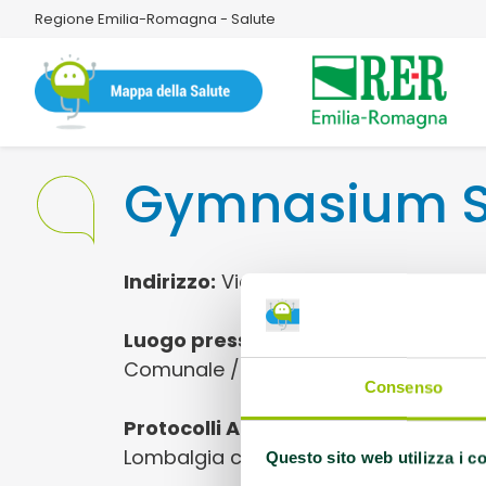
Regione Emilia-Romagna - Salute
Gymnasium S
Indirizzo:
Via Lombardia 36 40139 Bo
Luogo presso cui si svolgono le atti
Comunale / Scolastica
Consenso
Protocolli AMA:
AFA Altra, AFA Ictus 
Lombalgia cronica, AFA Parkinson, AFA
Questo sito web utilizza i c