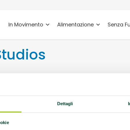
In Movimento
Alimentazione
Senza F
tudios
logna
vità AMA:
Palestra
Dettagli
Cerebrale, AFA
 Sclerosi Multipla
ookie