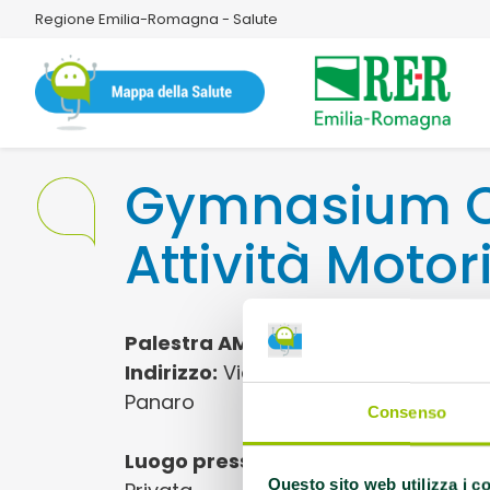
Regione Emilia-Romagna - Salute
Gymnasium C
Attività Motor
Palestra AMA
Indirizzo:
Viale Vittorio Veneto 29 410
Panaro
Consenso
Luogo presso cui si svolgono le atti
Questo sito web utilizza i c