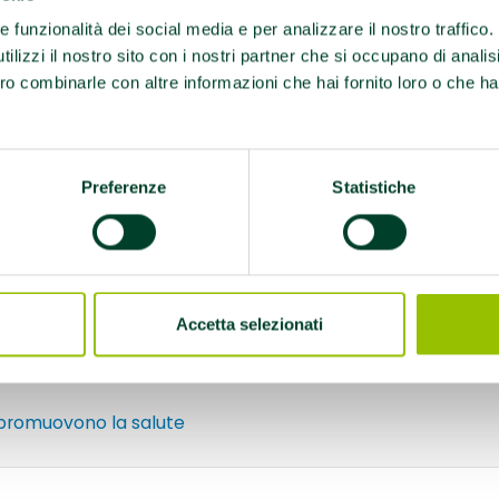
re funzionalità dei social media e per analizzare il nostro traffico
ilizzi il nostro sito con i nostri partner che si occupano di analis
la, AFA Coxoartrosi,
ro combinarle con altre informazioni che hai fornito loro o che ha
a, AFA Parkinson, EFA
i, EFA Diabete tipo 2 ed
ti
Preferenze
Statistiche
5:00; 17:00/20:00
Accetta selezionati
rena 3474220045
 promuovono la salute