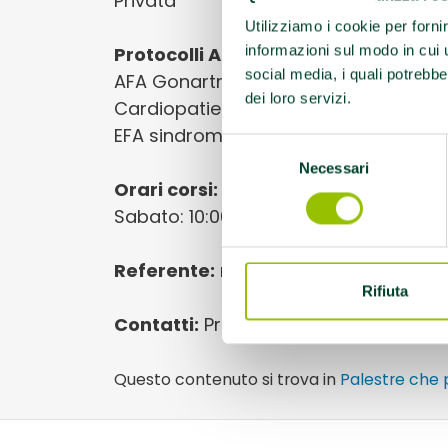
Privata
Utilizziamo i cookie per forni
informazioni sul modo in cui ut
Protocolli AMA:
AFA Artrosi della spal
social media, i quali potrebbe
AFA Gonartrosi, AFA Lombalgia cronic
dei loro servizi.
Cardiopatie / Malattie cardiovascolar
EFA sindrome metabolica, EFA Trapian
Selezione
Necessari
del
Orari corsi:
Lu-ven 7:00/12:00; 13:00/1
consenso
Sabato: 10:00/12:00
Referente:
morenaborsari@alice.it
Rifiuta
Contatti:
Previo appuntamento: Mo
Questo contenuto si trova in
Palestre che