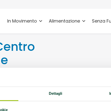
In Movimento
Alimentazione
Senza F
entro
ie
18 San Cesario sul
Dettagli
vità AMA:
Palestra
ookie